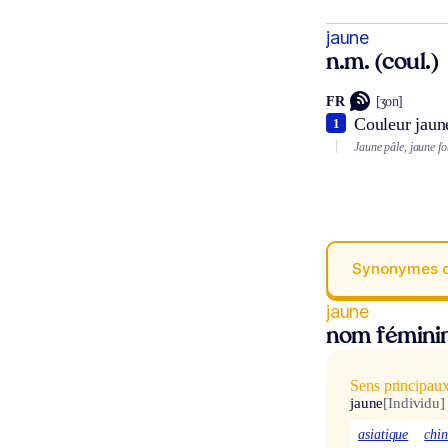
jaune
n.m. (coul.)
FR
[ʒon]
Couleur jaune
1
Jaune pâle, jaune fo
Synonymes 
jaune
nom fémini
Sens principau
jaune
[Individu]
asiatique
chi