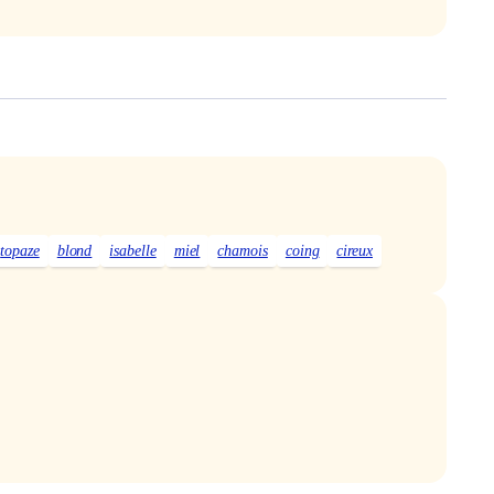
topaze
blond
isabelle
miel
chamois
coing
cireux