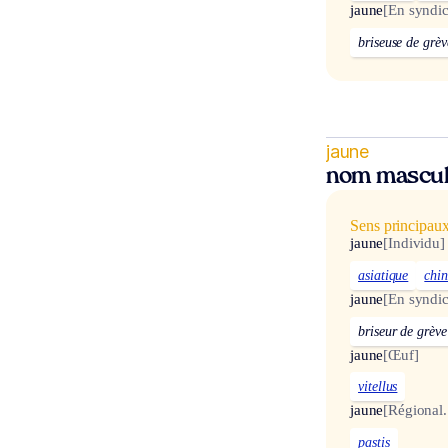
jaune
[En syndic
briseuse de grèv
jaune
nom mascul
Sens principau
jaune
[Individu]
asiatique
chi
jaune
[En syndic
briseur de grève
jaune
[Œuf]
vitellus
jaune
[Régional.
pastis