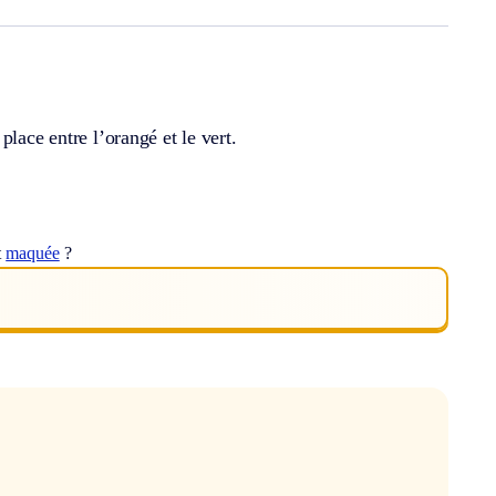
lace entre l’orangé et le vert.
t
maquée
?