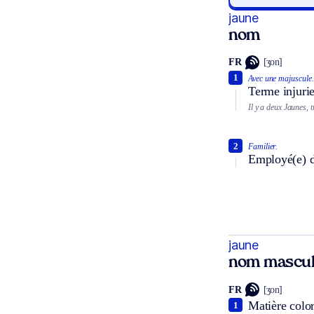
jaune
nom
FR
[ʒon]
1
Avec une majuscule.
Terme injurie
Il y a deux Jaunes, 
2
Familier.
Employé(e) d
jaune
nom mascul
FR
[ʒon]
Matière color
1