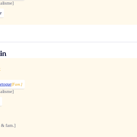
alisme]
e
in
x
netoque
[Fam.]
alisme]
 & fam.]