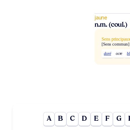
jaune
n.m. (coul.)
Sens principau
[Sens commun]
doré
ocre
b
A
B
C
D
E
F
G