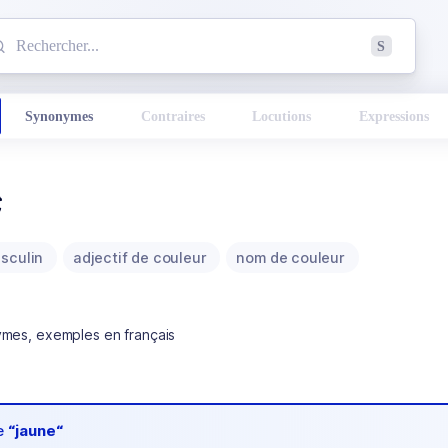
mmencez à chercher un mot dans le dictionnaire :
S
esults found.
Synonymes
Contraires
Locutions
Expressions
e
sculin
adjectif de couleur
nom de couleur
ymes, exemples en français
de
“jaune“