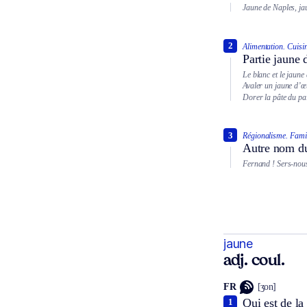
Jaune de Naples, ja
2
Alimentation.
Cuisin
Partie jaune d
Le blanc et le jaune 
Avaler un jaune d’œ
Dorer la pâte du pa
3
Régionalisme.
Famil
Autre nom du
Fernand ! Sers-nous
jaune
adj. coul.
FR
[ʒon]
Qui est de la 
1