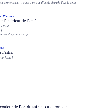
une de montagne,
→ sorte d’ocre ou d’argile chargée d’oxyde de fer.
e.
Pâtisserie.
e l’intérieur de l’œuf.
de l’œuf.
uf.
in avec des jaunes d’œufs.
ier.
 Pastis.
 un jaune !
couleur de l’or, du safran, du citron, etc.