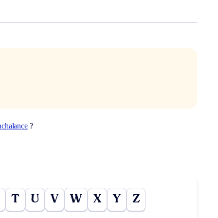
nchalance
?
T
U
V
W
X
Y
Z