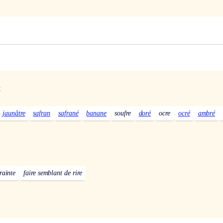
x
jaunâtre
safran
safrané
banane
soufre
doré
ocre
ocré
ambré
rainte
faire semblant de rire