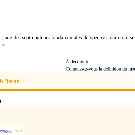
, une des sept couleurs fondamentales du spectre solaire qui se p
ncé.
À découvrir
Connaissez-vous la définition du mo
de
“jaune“
n
x
netoque
[Fam.]