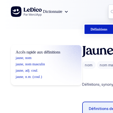
Aller au contenu
Co
Dictionnaire
0
r
Définitions
Jaun
Accès rapide aux définitions
jaune, nom
jaune, nom masculin
nom
nom ma
jaune, adj. coul.
jaune, n.m. (coul.)
Définitions, synon
Définitions 