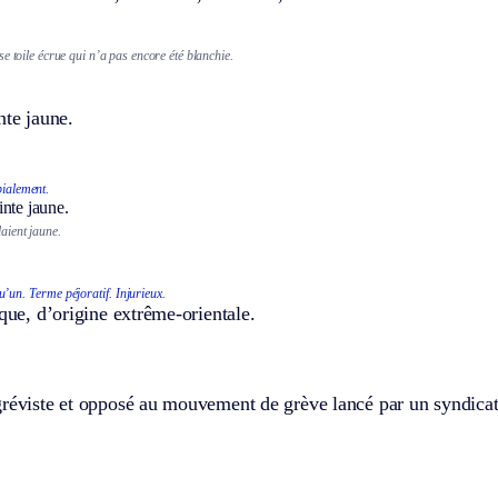
 toile écrue qui n’a pas encore été blanchie.
nte jaune.
.
ialement.
inte jaune.
laient jaune.
u’un.
Terme péjoratif.
Injurieux.
ique, d’origine extrême-orientale.
gréviste et opposé au mouvement de grève lancé par un syndicat