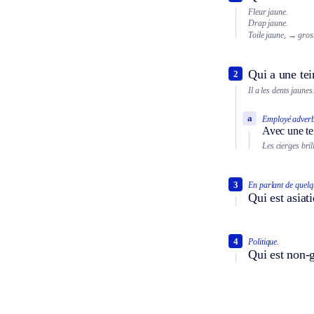
Fleur jaune.
Drap jaune.
Toile jaune,
→ grosse
Qui a une tei
2
Il a les dents jaunes
a
Employé adverb
Avec une te
Les cierges bril
3
En parlant de quelq
Qui est asiat
4
Politique.
Qui est non-