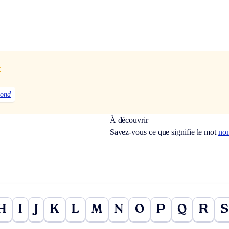
x
lond
À découvrir
Savez-vous ce que signifie le mot
no
H
I
J
K
L
M
N
O
P
Q
R
S