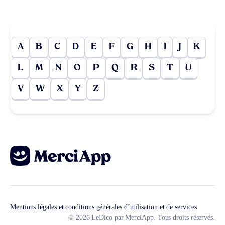
A
B
C
D
E
F
G
H
I
J
K
L
M
N
O
P
Q
R
S
T
U
V
W
X
Y
Z
Mentions légales et conditions générales d’utilisation et de services
© 2026 LeDico par MerciApp. Tous droits réservés.