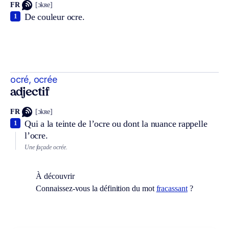
FR
[ɔkʀe]
De couleur ocre.
1
ocré, ocrée
adjectif
FR
[ɔkʀe]
Qui a la teinte de l’ocre ou dont la nuance rappelle
1
l’ocre.
Une façade ocrée.
À découvrir
Connaissez-vous la définition du mot
fracassant
?