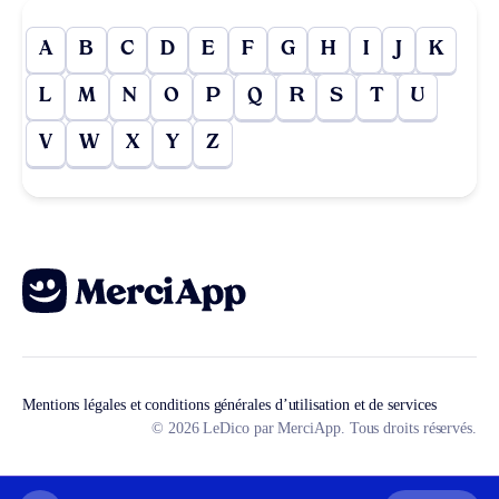
A
B
C
D
E
F
G
H
I
J
K
L
M
N
O
P
Q
R
S
T
U
V
W
X
Y
Z
Mentions légales et conditions générales d’utilisation et de services
© 2026 LeDico par MerciApp. Tous droits réservés.