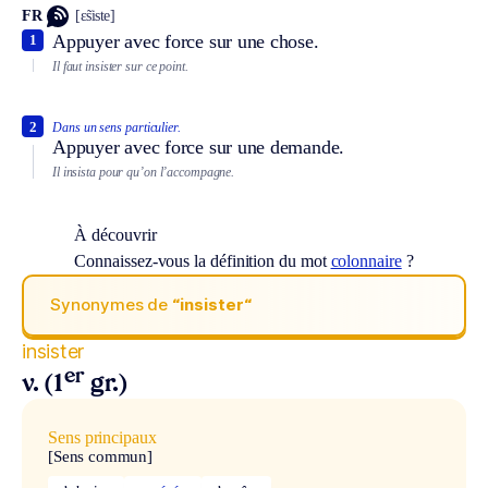
FR
[ɛ̃siste]
Appuyer avec force sur une chose.
1
Il faut insister sur ce point.
2
Dans un sens particulier.
Appuyer avec force sur une demande.
Il insista pour qu’on l’accompagne.
À découvrir
Connaissez-vous la définition du mot
colonnaire
?
Synonymes de
“insister“
insister
er
v. (1
gr.)
Sens principaux
[Sens commun]