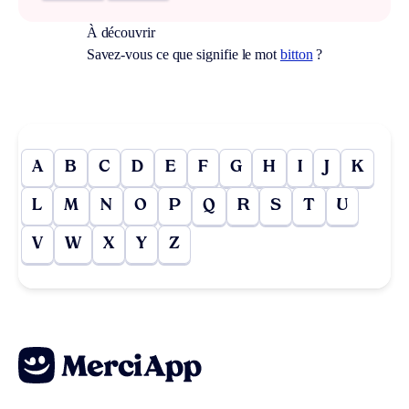
À découvrir
Savez-vous ce que signifie le mot
bitton
?
A
B
C
D
E
F
G
H
I
J
K
L
M
N
O
P
Q
R
S
T
U
V
W
X
Y
Z