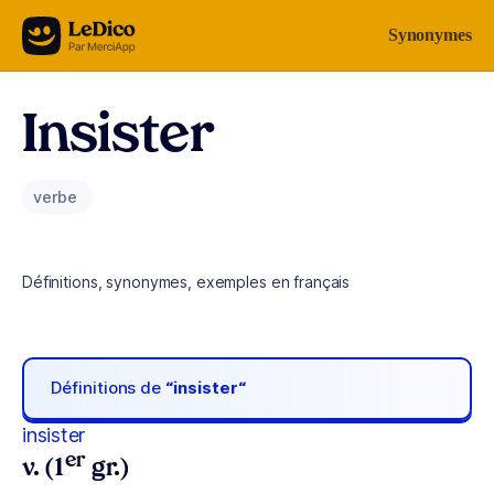
Aller au contenu
Synonymes
Insister
verbe
Définitions, synonymes, exemples en français
Définitions de
“insister“
insister
er
v. (1
gr.)