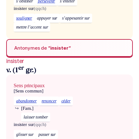
s’obstiner
persévérer
s’entêter
insister sur
(qqch)
souligner
appuyer sur
s’appesantir sur
mettre l’accent sur
Antonymes de
“insister“
insister
er
v. (1
gr.)
Sens principaux
[Sens commun]
abandonner
renoncer
céder
↪
[Fam.]
laisser tomber
insister sur
(qqch)
glisser sur
passer sur