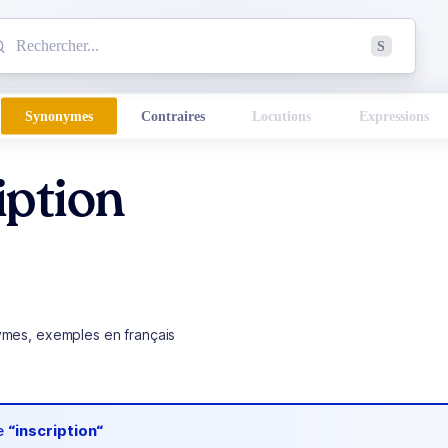
mmencez à chercher un mot dans le dictionnaire :
S
esults found.
Synonymes
Contraires
Locutions
Expressions
iption
ymes, exemples en français
de
“inscription“