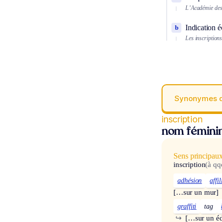
L’Académie des i
Indication é
b
Les inscription
Synonymes 
inscription
nom fémini
Sens principau
inscription
(à qq
adhésion
affi
[…sur un mur]
graffiti
tag
↪
[…sur un éd