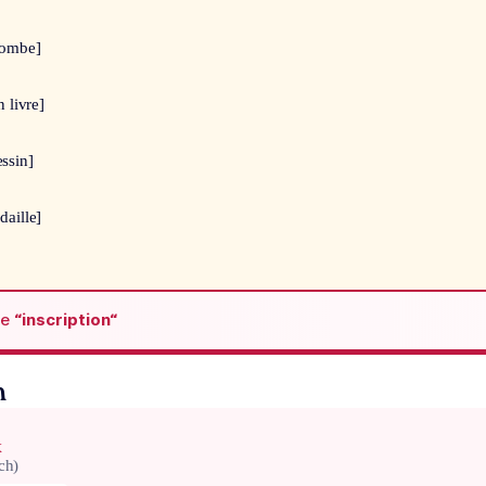
tombe]
n livre]
ssin]
daille]
de
“inscription“
n
x
ch)