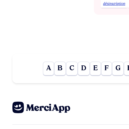
désinscription
A
B
C
D
E
F
G