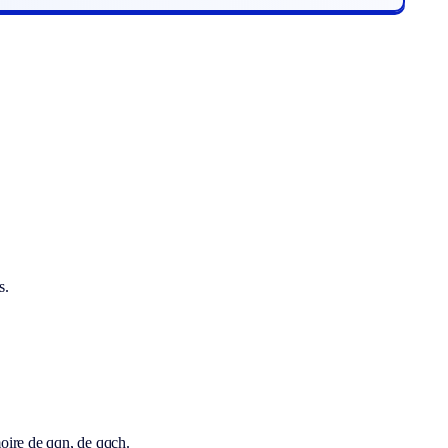
s.
émoire de qqn, de qqch.