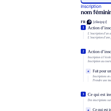
inscription
nom fémini
FR
[ɛ̃skʀipsjɔ̃]
Action d’insc
1
L’inscription d’un ac
L’inscription d’une 
Action d’insc
2
Inscription à l’école
Inscription au cour
Fait pour un 
a
Inscriptions en 
Prendre une ins
Ce qui est ins
3
Des inscriptions sur
Ce qui est i
a