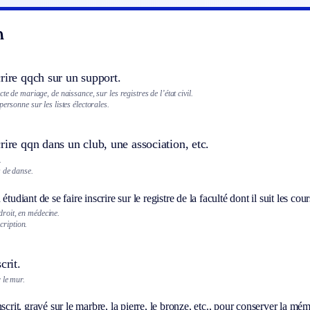
n
rire qqch sur un support.
te de mariage, de naissance, sur les registres de l’état civil.
personne sur les listes électorales.
rire qqn dans un club, une association, etc.
.
s de danse.
étudiant de se faire inscrire sur le registre de la faculté dont il suit les cour
droit, en médecine.
cription.
crit.
 le mur.
nscrit, gravé sur le marbre, la pierre, le bronze, etc., pour conserver la m