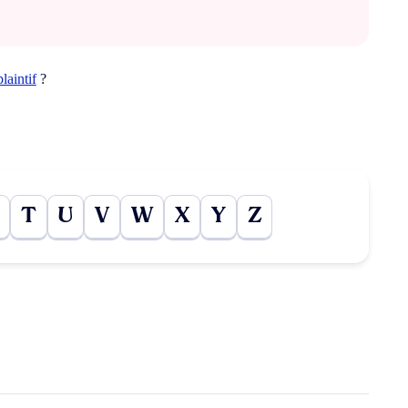
plaintif
?
T
U
V
W
X
Y
Z