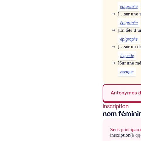
épigraphe
↪
[…sur une 
épigraphe
↪
[En tête d’u
épigraphe
↪
[…sur un de
légende
↪
[Sur une mé
exergue
Antonymes 
inscription
nom fémini
Sens principau
inscription
(à qq