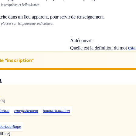
nscriptions et belles-lettres.
crite dans un lieu apparent, pour servir de renseignement.
s placées sur les panneaux indicateurs.
À découvrir
Quelle est la définition du mot
esta
de
“inscription“
n
x
ch)
liation
enregistrement
immatriculation
barbouillage
ifice]