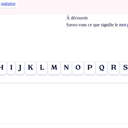
radiation
À découvrir
Savez-vous ce que signifie le mot
H
I
J
K
L
M
N
O
P
Q
R
S