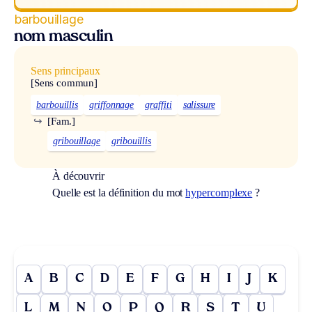
barbouillage
nom masculin
Sens principaux
[Sens commun]
barbouillis
griffonnage
graffiti
salissure
↪
[Fam.]
gribouillage
gribouillis
À découvrir
Quelle est la définition du mot
hypercomplexe
?
A
B
C
D
E
F
G
H
I
J
K
L
M
N
O
P
Q
R
S
T
U