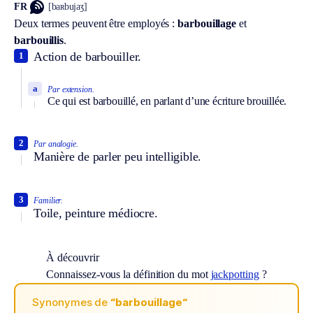
FR
[baʀbujaʒ]
Deux termes peuvent être employés :
barbouillage
et
barbouillis
.
Action de barbouiller.
1
a
Par extension.
Ce qui est barbouillé, en parlant d’une écriture brouillée.
2
Par analogie.
Manière de parler peu intelligible.
3
Familier.
Toile, peinture médiocre.
À découvrir
Connaissez-vous la définition du mot
jackpotting
?
Synonymes de
“barbouillage“