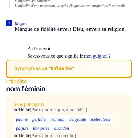
L’infidélité des souvenirs.
L’infidélité d’une traduction,
→ qui s’éloigne du texte original ou le contredit.
3
Religion.
Manque de fidélité envers Dieu, envers sa religion.
À découvrir
Savez-vous ce que signifie le mot
guignol
?
Synonymes de
“infidélité“
infidélité
nom féminin
Sens principaux
infidélité
[Par rapport à qqn, à une idée]
félonie
perfidie
trahison
déloyauté
scélératesse
parjure
tromperie
abandon
infidélité
[Par rapport au conjoint]