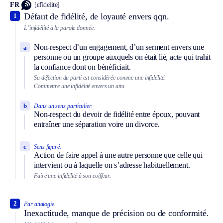
FR
[ɛ̃fidelite]
Défaut de fidélité, de loyauté envers qqn.
1
L’infidélité à la parole donnée.
Non-respect d’un engagement, d’un serment envers une
a
personne ou un groupe auxquels on était lié, acte qui trahit
la confiance dont on bénéficiait.
Sa défection du parti est considérée comme une infidélité.
Commettre une infidélité envers un ami.
b
Dans un sens particulier.
Non-respect du devoir de fidélité entre époux, pouvant
entraîner une séparation voire un divorce.
c
Sens figuré.
Action de faire appel à une autre personne que celle qui
intervient ou à laquelle on s’adresse habituellement.
Faire une infidélité à son coiffeur.
2
Par analogie.
Inexactitude, manque de précision ou de conformité.