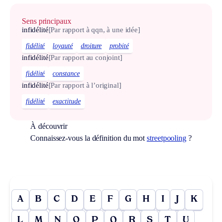
Sens principaux
infidélité
[Par rapport à qqn, à une idée]
fidélité
loyauté
droiture
probité
infidélité
[Par rapport au conjoint]
fidélité
constance
infidélité
[Par rapport à l’original]
fidélité
exactitude
À découvrir
Connaissez-vous la définition du mot
streetpooling
?
A
B
C
D
E
F
G
H
I
J
K
L
M
N
O
P
Q
R
S
T
U