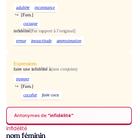
adultère
inconstance
↪
[Fam.]
cocuage
infidélité
[Par rapport à l’original]
erreur
inexactitude
approximation
Expressions
faire une infidélité à
(son conjoint)
tromper
↪
[Fam.]
cocufier
faire cocu
Antonymes de
“infidélité“
infidélité
nom féminin