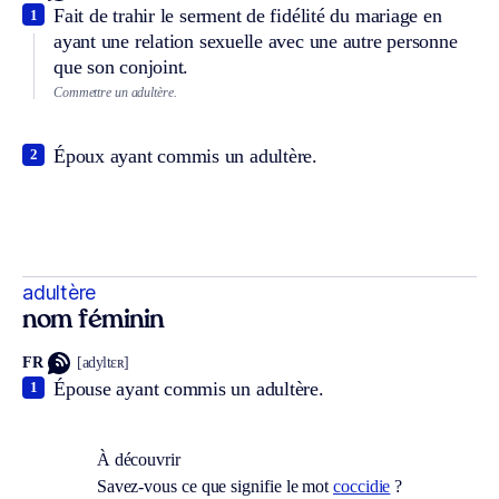
Fait de trahir le serment de fidélité du mariage en
1
ayant une relation sexuelle avec une autre personne
que son conjoint.
Commettre un adultère.
Époux ayant commis un adultère.
2
adultère
nom féminin
FR
[adyltɛʀ]
Épouse ayant commis un adultère.
1
À découvrir
Savez-vous ce que signifie le mot
coccidie
?