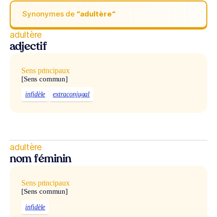
Synonymes de
“adultère“
adultère
adjectif
Sens principaux
[Sens commun]
infidèle
extraconjugal
adultère
nom féminin
Sens principaux
[Sens commun]
infidèle