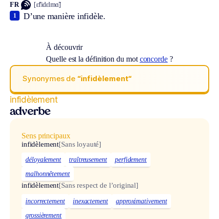
FR
[ɛ̃fidɛlmɑ̃]
D’une manière infidèle.
1
À découvrir
Quelle est la définition du mot
concorde
?
Synonymes de
“infidèlement“
infidèlement
adverbe
Sens principaux
infidèlement
[Sans loyauté]
déloyalement
traîtreusement
perfidement
malhonnêtement
infidèlement
[Sans respect de l’original]
incorrectement
inexactement
approximativement
grossièrement