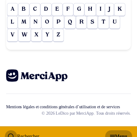
A
B
C
D
E
F
G
H
I
J
K
L
M
N
O
P
Q
R
S
T
U
V
W
X
Y
Z
Mentions légales et conditions générales d’utilisation et de services
© 2026 LeDico par MerciApp. Tous droits réservés.
Rechercher
Menu