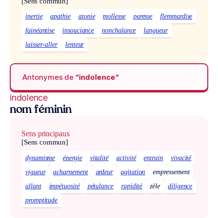
[Sens commun]
inertie
apathie
atonie
mollesse
paresse
flemmardise
fainéantise
insouciance
nonchalance
langueur
laisser-aller
lenteur
Antonymes de
“indolence“
indolence
nom féminin
Sens principaux
[Sens commun]
dynamisme
énergie
vitalité
activité
entrain
vivacité
vigueur
acharnement
ardeur
agitation
empressement
allant
impétuosité
pétulance
rapidité
zèle
diligence
promptitude