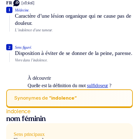
FR
[ɛ̃dɔlɑ̃s]
1
Médecine.
Caractère d’une lésion organique qui ne cause pas de
douleur.
L’indolence d’une tumeur.
2
Sens figuré.
Disposition à éviter de se donner de la peine, paresse.
Vivre dans l’indolence.
À découvrir
Quelle est la définition du mot
sulfidoseur
?
Synonymes de
“indolence“
indolence
nom féminin
Sens principaux