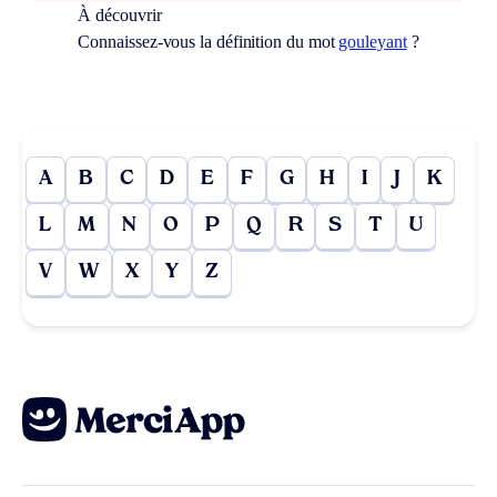
À découvrir
Connaissez-vous la définition du mot
gouleyant
?
A
B
C
D
E
F
G
H
I
J
K
L
M
N
O
P
Q
R
S
T
U
V
W
X
Y
Z