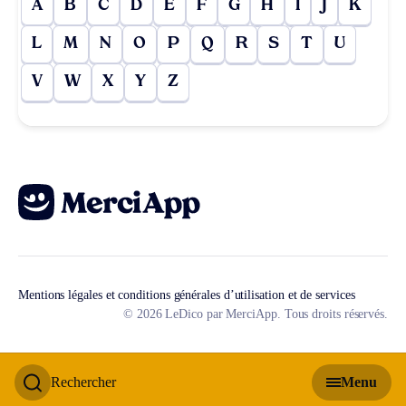
A
B
C
D
E
F
G
H
I
J
K
L
M
N
O
P
Q
R
S
T
U
V
W
X
Y
Z
Mentions légales et conditions générales d’utilisation et de services
© 2026 LeDico par MerciApp. Tous droits réservés.
Rechercher
Menu