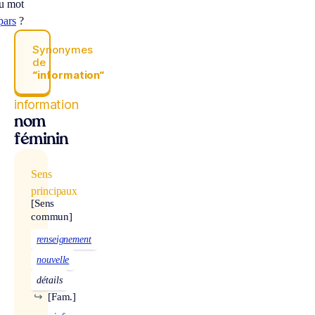
u mot
pars
?
Synonymes
de
“information“
information
nom
féminin
Sens
principaux
[Sens
commun]
renseignement
nouvelle
détails
↪
[Fam.]