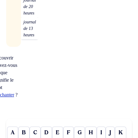
journal
de 20
heures
journal
de 13
heures
couvrir
vez-vous
 que
nifie le
t
ochanter
?
A
B
C
D
E
F
G
H
I
J
K