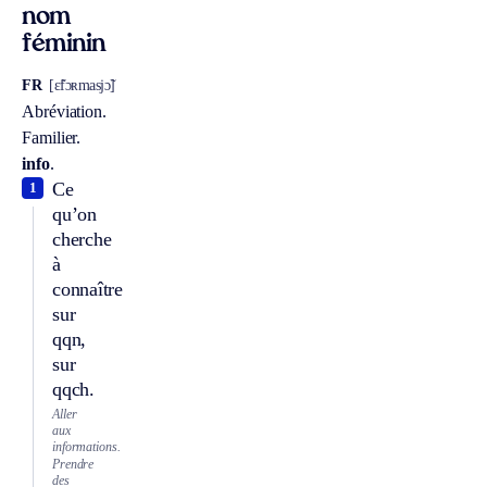
nom
féminin
FR
[ɛ̃fɔʀmasjɔ̃]
Abréviation.
Familier.
info
.
Ce
1
qu’on
cherche
à
connaître
sur
qqn,
sur
qqch.
Aller
aux
informations.
Prendre
des