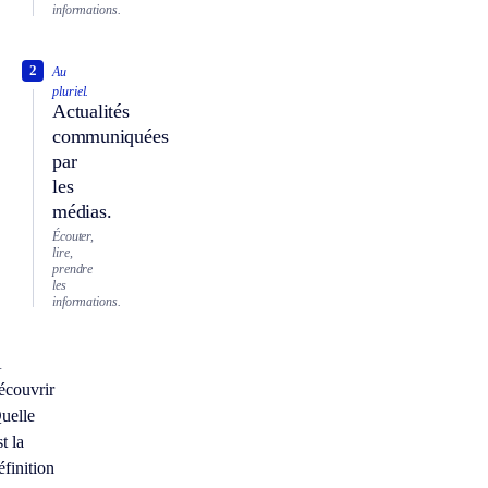
informations.
2
Au
pluriel.
Actualités
communiquées
par
les
médias.
Écouter,
lire,
prendre
les
informations.
À
écouvrir
uelle
st la
éfinition