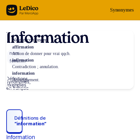
Aller au contenu
Synonymes
Information
Ne pas confondre
affirmation
nom
Action de donner pour vrai qqch.
infirmation
féminin
Contradiction ; annulation.
information
Définitions,
Renseignement.
synonymes,
exemples
en français
Définitions de
“information“
information