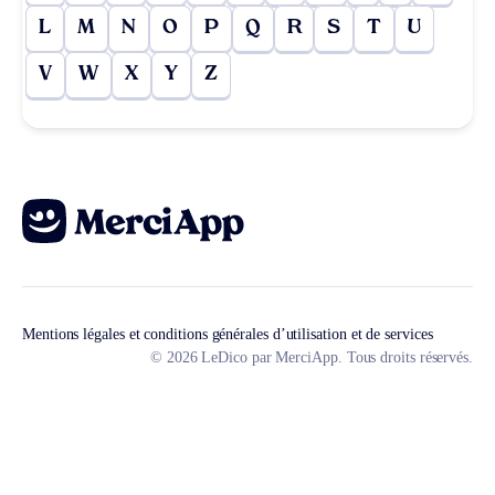
L
M
N
O
P
Q
R
S
T
U
V
W
X
Y
Z
Mentions légales et conditions générales d’utilisation et de services
© 2026 LeDico par MerciApp. Tous droits réservés.