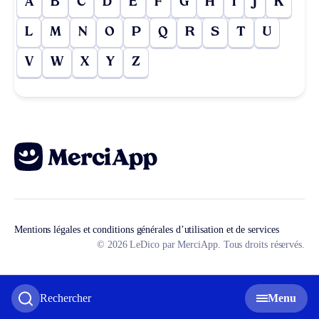
A
B
C
D
E
F
G
H
I
J
K
L
M
N
O
P
Q
R
S
T
U
V
W
X
Y
Z
Mentions légales et conditions générales d’utilisation et de services
© 2026 LeDico par MerciApp. Tous droits réservés.
Rechercher
Menu