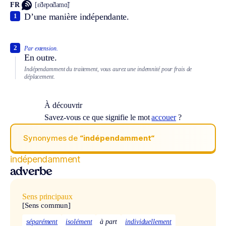
FR
[ɛ̃depɑ̃damɑ̃]
D’une manière indépendante.
1
2
Par extension.
En outre.
Indépendamment du traitement, vous aurez une indemnité pour frais de
déplacement.
À découvrir
Savez-vous ce que signifie le mot
accouer
?
Synonymes de
“indépendamment“
indépendamment
adverbe
Sens principaux
[Sens commun]
séparément
isolément
à part
individuellement