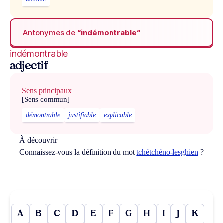
Antonymes de
“indémontrable“
indémontrable
adjectif
Sens principaux
[Sens commun]
démontrable
justifiable
explicable
À découvrir
Connaissez-vous la définition du mot
tchétchéno-lesghien
?
A
B
C
D
E
F
G
H
I
J
K