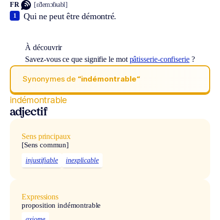
FR
[ɛ̃demɔ̃tʀabl]
Qui ne peut être démontré.
1
À découvrir
Savez-vous ce que signifie le mot
pâtisserie-confiserie
?
Synonymes de
“indémontrable“
indémontrable
adjectif
Sens principaux
[Sens commun]
injustifiable
inexplicable
Expressions
proposition indémontrable
axiome