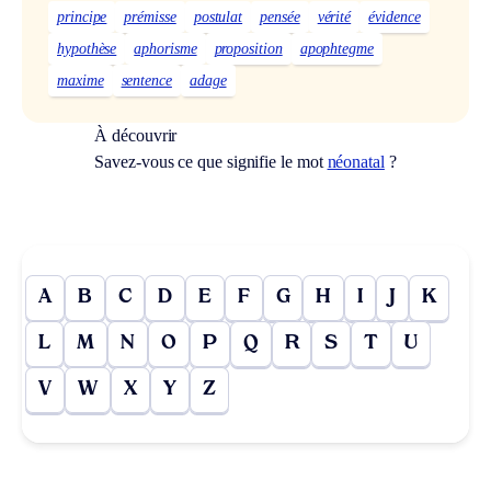
principe
prémisse
postulat
pensée
vérité
évidence
hypothèse
aphorisme
proposition
apophtegme
maxime
sentence
adage
À découvrir
Savez-vous ce que signifie le mot
néonatal
?
A
B
C
D
E
F
G
H
I
J
K
L
M
N
O
P
Q
R
S
T
U
V
W
X
Y
Z