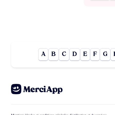
A
B
C
D
E
F
G