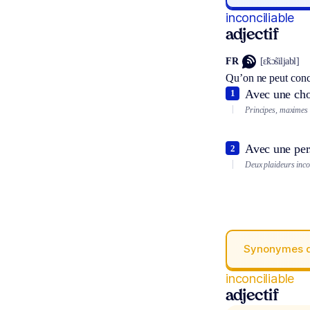
inconciliable
adjectif
FR
[ɛ̃kɔ̃siljabl]
Qu’on ne peut conci
Avec une cho
1
Principes, maximes 
Avec une per
2
Deux plaideurs incon
Synonymes 
inconciliable
adjectif