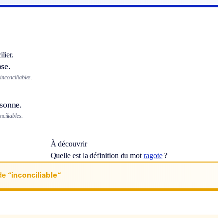
lier.
se.
inconciliables.
sonne.
ciliables.
À découvrir
Quelle est la définition du mot
ragote
?
de
“inconciliable“