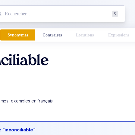
mmencez à chercher un mot dans le dictionnaire :
S
esults found.
Synonymes
Contraires
Locutions
Expressions
ciliable
ymes, exemples en français
de
“inconciliable“