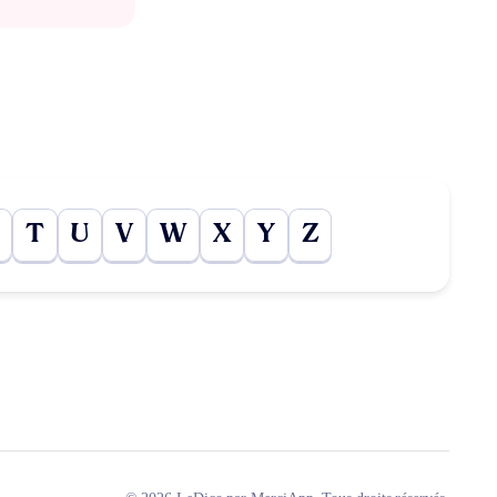
T
U
V
W
X
Y
Z