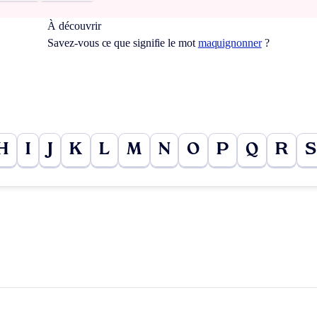
À découvrir
Savez-vous ce que signifie le mot
maquignonner
?
H
I
J
K
L
M
N
O
P
Q
R
S