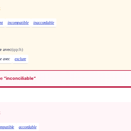
x
nt
incompatible
inaccordable
le avec
(qqch)
le avec
exclure
de
“inconciliable“
x
mpatible
accordable