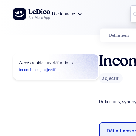
Aller au contenu
Co
Dictionnaire
0
r
Définitions
Incon
Accès rapide aux définitions
inconciliable, adjectif
adjectif
Définitions, synon
Définitions 