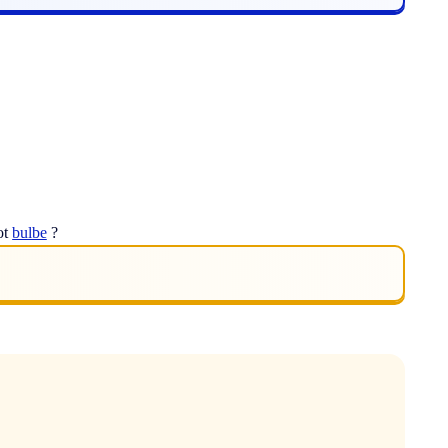
ot
bulbe
?