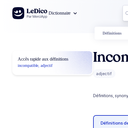
Aller au contenu
Co
Dictionnaire
0
r
Définitions
Inco
Accès rapide aux définitions
incompatible, adjectif
adjectif
Définitions, synon
Définitions 