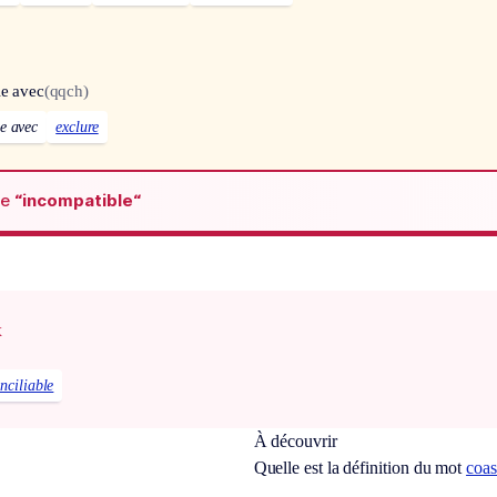
le avec
(qqch)
le avec
exclure
de
“incompatible“
x
nciliable
À découvrir
Quelle est la définition du mot
coa