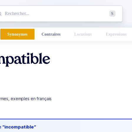
mmencez à chercher un mot dans le dictionnaire :
S
esults found.
Synonymes
Contraires
Locutions
Expressions
mpatible
ymes, exemples en français
de
“incompatible“