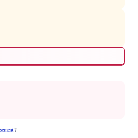
ssement
?