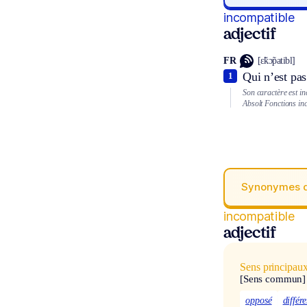
incompatible
adjectif
FR
[ɛ̃kɔ̃patibl]
Qui n’est pas
1
Son caractère est in
Absolt
Fonctions in
Synonymes 
incompatible
adjectif
Sens principau
[Sens commun]
opposé
différe