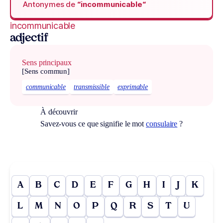
Antonymes de
“incommunicable“
incommunicable
adjectif
Sens principaux
[Sens commun]
communicable
transmissible
exprimable
À découvrir
Savez-vous ce que signifie le mot
consulaire
?
A
B
C
D
E
F
G
H
I
J
K
L
M
N
O
P
Q
R
S
T
U