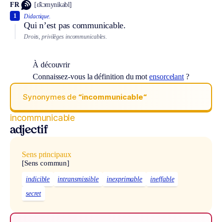
FR
[ɛ̃kɔmynikabl]
1
Didactique.
Qui n’est pas communicable.
Droits, privilèges incommunicables.
À découvrir
Connaissez-vous la définition du mot
ensorcelant
?
Synonymes de
“incommunicable“
incommunicable
adjectif
Sens principaux
[Sens commun]
indicible
intransmissible
inexprimable
ineffable
secret