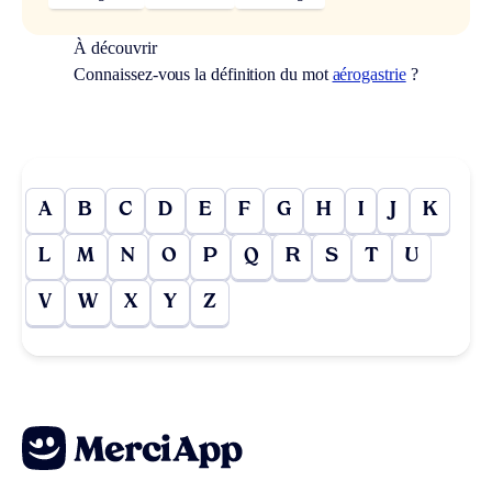
À découvrir
Connaissez-vous la définition du mot
aérogastrie
?
A
B
C
D
E
F
G
H
I
J
K
L
M
N
O
P
Q
R
S
T
U
V
W
X
Y
Z