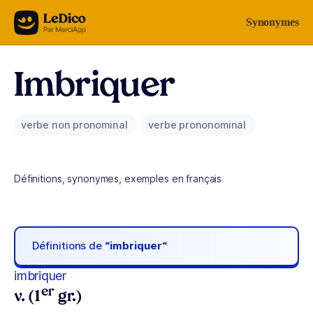
Aller au contenu
Synonymes
Imbriquer
verbe non pronominal
verbe prononominal
Définitions, synonymes, exemples en français
Définitions de
“imbriquer“
imbriquer
er
v. (1
gr.)