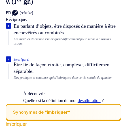
er
v. (1
gr.)
FR
[sɛ̃bʀike]
Réciproque.
En parlant d’objets, être disposés de manière à être
1
enchevêtrés ou combinés.
Les meubles de cuisine s’imbriquent différemment pour servir à plusieurs
usages.
2
Sens figuré.
Être lié de façon étroite, complexe, difficilement
séparable.
Des pratiques et coutumes qui s’imbriquent dans la vie sociale du quartier.
À découvrir
Quelle est la définition du mot
désulfuration
?
Synonymes de
“imbriquer“
imbriquer