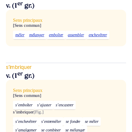
er
v. (1
gr.)
Sens principaux
[Sens commun]
mêler
mélanger
emboîter
assembler
enchevêtrer
s’imbriquer
er
v. (1
gr.)
Sens principaux
[Sens commun]
s’emboîter
s’ajuster
s’encastrer
s’imbriquer
[Fig.]
s’enchevêtrer
s’entremêler
se fondre
se mêler
s’amalgamer
se combiner
se mélanger