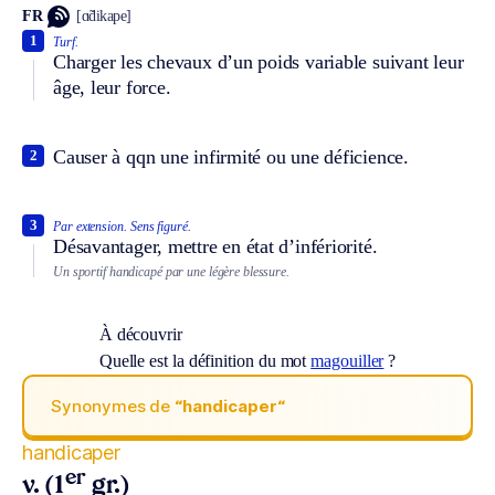
FR
[ɑ̃dikape]
1
Turf.
Charger les chevaux d’un poids variable suivant leur
âge, leur force.
Causer à qqn une infirmité ou une déficience.
2
3
Par extension.
Sens figuré.
Désavantager, mettre en état d’infériorité.
Un sportif handicapé par une légère blessure.
À découvrir
Quelle est la définition du mot
magouiller
?
Synonymes de
“handicaper“
handicaper
er
v. (1
gr.)