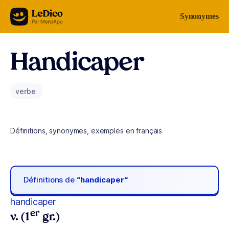
Aller au contenu
Synonymes
Handicaper
verbe
Définitions, synonymes, exemples en français
Définitions de
“handicaper“
handicaper
er
v. (1
gr.)