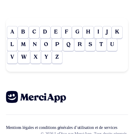
A
B
C
D
E
F
G
H
I
J
K
L
M
N
O
P
Q
R
S
T
U
V
W
X
Y
Z
Mentions légales et conditions générales d’utilisation et de services
© 2026 LeDico par MerciApp. Tous droits réservés.