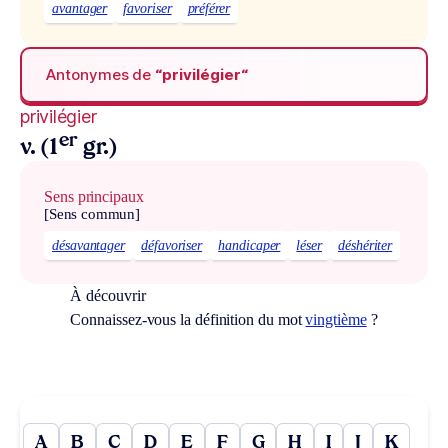
avantager
favoriser
préférer
Antonymes de
“privilégier“
privilégier
er
v. (1
gr.)
Sens principaux
[Sens commun]
désavantager
défavoriser
handicaper
léser
déshériter
À découvrir
Connaissez-vous la définition du mot
vingtième
?
A
B
C
D
E
F
G
H
I
J
K