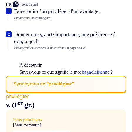
FR
[pʀivileʒje]
Faire jouir d’un privilège, d’un avantage.
1
Privilégier une compagnie.
Donner une grande importance, une préférence à
2
qqn, à qqch.
Privilégier les vacances d’hiver dans un pays chaud.
À découvrir
Savez-vous ce que signifie le mot
bagnolaisienne
?
Synonymes de
“privilégier“
privilégier
er
v. (1
gr.)
Sens principaux
[Sens commun]