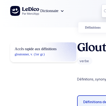
Aller au contenu
Co
Dictionnaire
0
r
Définitions
Glou
Accès rapide aux définitions
gloutonner, v. (1er gr.)
verbe
Définitions, synon
Définitions 