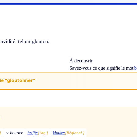
vidité, tel un glouton.
À découvrir
Savez-vous ce que signifie le mot
b
de
“gloutonner“
x
]
se bourrer
briffer
[Arg.]
klouker
[Régional.]