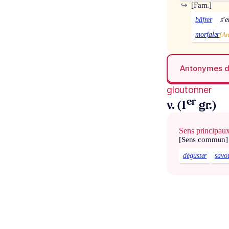
↪
[Fam.]
bâfrer
s’e
morfaler
[An
Antonymes 
gloutonner
er
v. (1
gr.)
Sens principau
[Sens commun]
déguster
savo