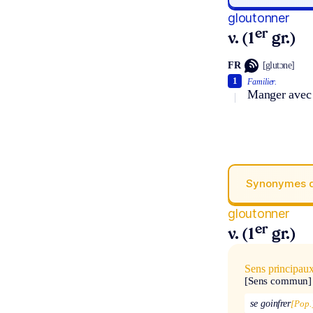
gloutonner
er
v. (1
gr.)
FR
[glutɔne]
1
Familier.
Manger avec a
Synonymes 
gloutonner
er
v. (1
gr.)
Sens principau
[Sens commun]
se goinfrer
[Pop.