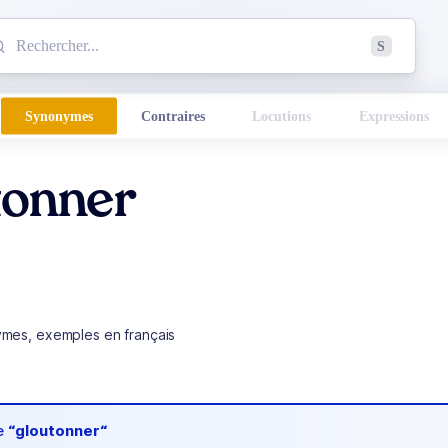
mmencez à chercher un mot dans le dictionnaire :
S
esults found.
Synonymes
Contraires
Locutions
Expressions
tonner
ymes, exemples en français
de
“gloutonner“