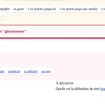
mpiffrer
se gaver
s’en fourrer jusque-là
s’en mettre jusqu’aux oreilles
s’
c.]
de
“gloutonner“
x
urer
apprécier
se délecter
picorer
À découvrir
Quelle est la définition du mot
br