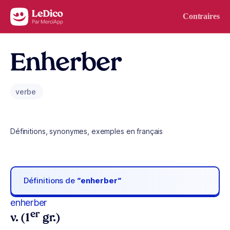
Aller au contenu
Contraires
Enherber
verbe
Définitions, synonymes, exemples en français
Définitions de
“enherber“
enherber
er
v. (1
gr.)