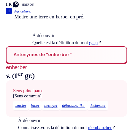
FR
[ɑ̃nɛʀbe]
1
Agriculture.
Mettre une terre en herbe, en pré.
À découvrir
Quelle est la définition du mot
gasp
?
Antonymes de
“enherber“
enherber
er
v. (1
gr.)
Sens principaux
[Sens commun]
sarcler
biner
nettoyer
débroussailler
désherber
À découvrir
Connaissez-vous la définition du mot
réembaucher
?