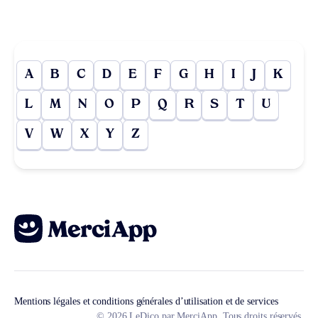
A
B
C
D
E
F
G
H
I
J
K
L
M
N
O
P
Q
R
S
T
U
V
W
X
Y
Z
Mentions légales et conditions générales d’utilisation et de services
© 2026 LeDico par MerciApp. Tous droits réservés.