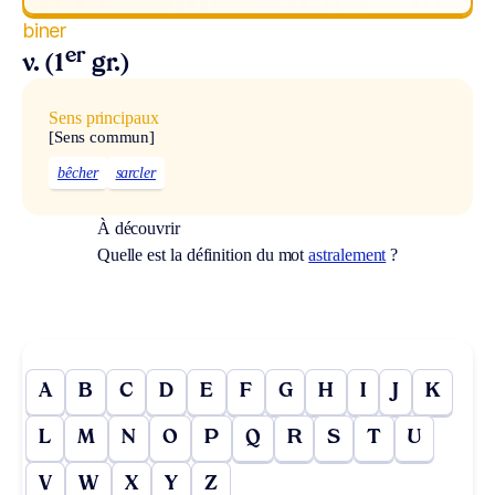
biner
er
v. (1
gr.)
Sens principaux
[Sens commun]
bêcher
sarcler
À découvrir
Quelle est la définition du mot
astralement
?
A
B
C
D
E
F
G
H
I
J
K
L
M
N
O
P
Q
R
S
T
U
V
W
X
Y
Z