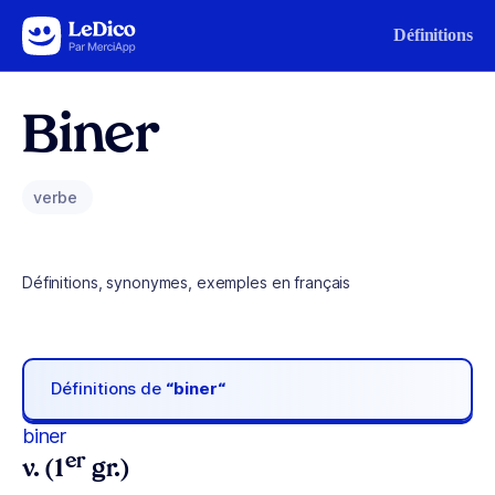
Aller au contenu
Définitions
Biner
verbe
Définitions, synonymes, exemples en français
Définitions de
“biner“
biner
er
v. (1
gr.)