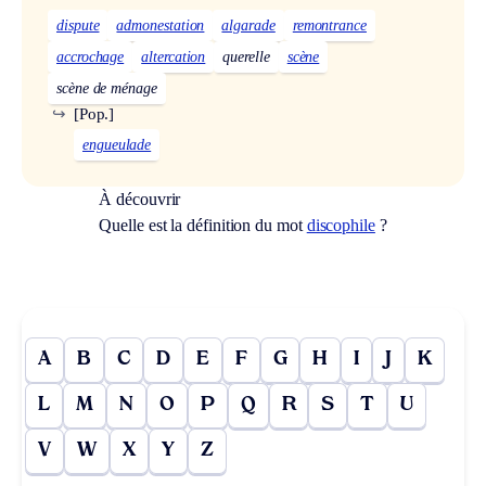
dispute
admonestation
algarade
remontrance
accrochage
altercation
querelle
scène
scène de ménage
↪
[Pop.]
engueulade
À découvrir
Quelle est la définition du mot
discophile
?
A
B
C
D
E
F
G
H
I
J
K
L
M
N
O
P
Q
R
S
T
U
V
W
X
Y
Z