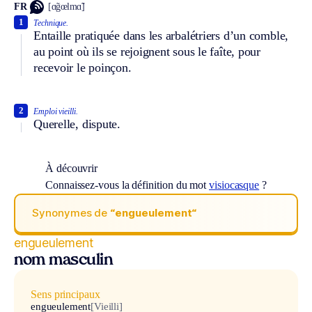
FR
[ɑ̃gœlmɑ̃]
1
Technique.
Entaille pratiquée dans les arbalétriers d’un comble,
au point où ils se rejoignent sous le faîte, pour
recevoir le poinçon.
2
Emploi vieilli.
Querelle, dispute.
À découvrir
Connaissez-vous la définition du mot
visiocasque
?
Synonymes de
“engueulement“
engueulement
nom masculin
Sens principaux
engueulement
[Vieilli]