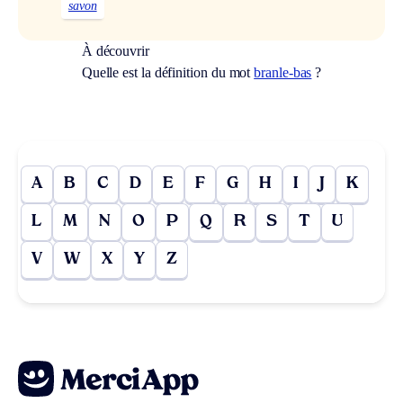
savon
À découvrir
Quelle est la définition du mot
branle-bas
?
A
B
C
D
E
F
G
H
I
J
K
L
M
N
O
P
Q
R
S
T
U
V
W
X
Y
Z