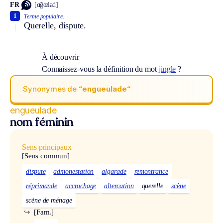
FR
[ɑ̃gœlad]
1
Terme populaire.
Querelle, dispute.
À découvrir
Connaissez-vous la définition du mot
jingle
?
Synonymes de
“engueulade“
engueulade
nom féminin
Sens principaux
[Sens commun]
dispute
admonestation
algarade
remontrance
réprimande
accrochage
altercation
querelle
scène
scène de ménage
↪
[Fam.]