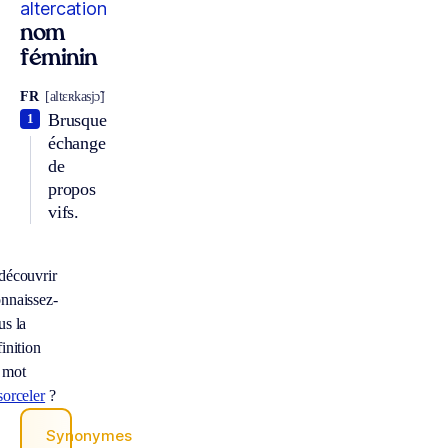
altercation
nom
féminin
FR
[altɛʀkasjɔ̃]
Brusque
1
échange
de
propos
vifs.
découvrir
nnaissez-
us la
inition
 mot
sorceler
?
Synonymes