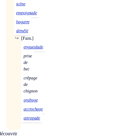
scène
empoignade
bagarre
démêlé
↪
[Fam.]
engueulade
prise
de
bec
crêpage
de
chignon
grabuge
accrochage
attrapade
écouvrir