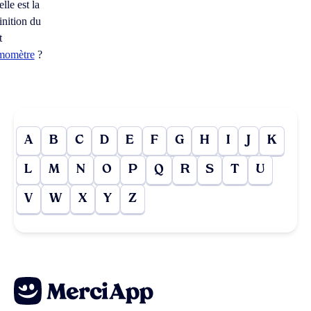
lle est la
inition du
t
smomètre
?
A
B
C
D
E
F
G
H
I
J
K
L
M
N
O
P
Q
R
S
T
U
V
W
X
Y
Z