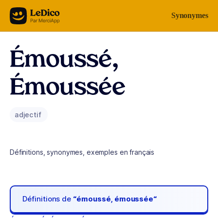
Aller au contenu
Synonymes
Émoussé,
Émoussée
adjectif
Définitions, synonymes, exemples en français
Définitions de
“émoussé, émoussée“