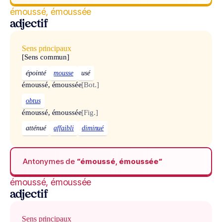
émoussé, émoussée
adjectif
Sens principaux
[Sens commun]
épointé
mousse
usé
émoussé, émoussée
[Bot.]
obtus
émoussé, émoussée
[Fig.]
atténué
affaibli
diminué
Antonymes de
“émoussé, émoussée“
émoussé, émoussée
adjectif
Sens principaux