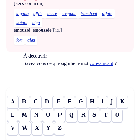
[Sens commun]
aiguisé
affilé
acéré
coupant
tranchant
affûté
pointu
aigu
émoussé, émoussée
[Fig.]
fort
aigu
À découvrir
Savez-vous ce que signifie le mot
convaincant
?
A
B
C
D
E
F
G
H
I
J
K
L
M
N
O
P
Q
R
S
T
U
V
W
X
Y
Z