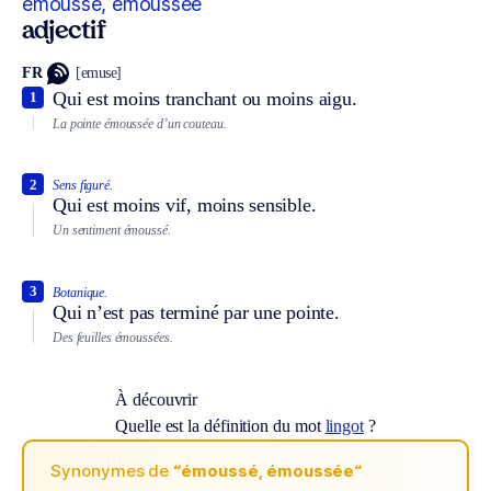
émoussé, émoussée
adjectif
FR
[emuse]
Qui est moins tranchant ou moins aigu.
1
La pointe émoussée d’un couteau.
2
Sens figuré.
Qui est moins vif, moins sensible.
Un sentiment émoussé.
3
Botanique.
Qui n’est pas terminé par une pointe.
Des feuilles émoussées.
À découvrir
Quelle est la définition du mot
lingot
?
Synonymes de
“émoussé, émoussée“