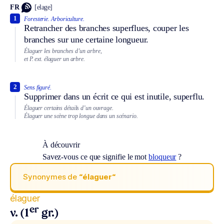
FR
[elage]
1
Foresterie.
Arboriculture.
Retrancher des branches superflues, couper les
branches sur une certaine longueur.
Élaguer les branches d’un arbre,
et
P. ext.
élaguer un arbre.
2
Sens figuré.
Supprimer dans un écrit ce qui est inutile, superflu.
Élaguer certains détails d’un ouvrage.
Élaguer une scène trop longue dans un scénario.
À découvrir
Savez-vous ce que signifie le mot
bloqueur
?
Synonymes de
“élaguer“
élaguer
er
v. (1
gr.)