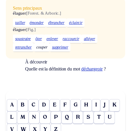
Sens principaux
élaguer
[Forest. & Arboric.]
tailler
émonder
ébrancher
éclaircir
élaguer
[Fig.]
soustraire
ôter
enlever
raccourcir
alléger
retrancher
couper
supprimer
À découvrir
Quelle est la définition du mot
déchargeoir
?
A
B
C
D
E
F
G
H
I
J
K
L
M
N
O
P
Q
R
S
T
U
V
W
X
Y
Z