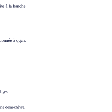
ite à la hanche
 donnée à qqch.
lages.
’une demi-chèvre.