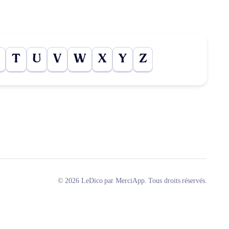
T
U
V
W
X
Y
Z
© 2026 LeDico par MerciApp. Tous droits réservés.