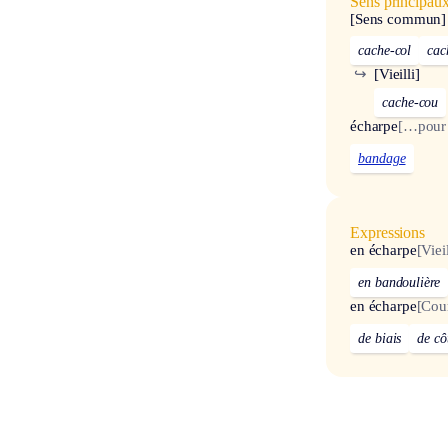
Sens principau
[Sens commun]
cache-col
cac
↪
[Vieilli]
cache-cou
écharpe
[…pour 
bandage
Expressions
en écharpe
[Vieil
en bandoulière
en écharpe
[Cou
de biais
de cô