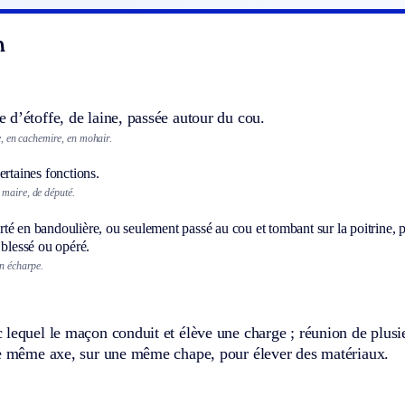
n
d’étoffe, de laine, passée autour du cou.
, en cachemire, en mohair.
ertaines fonctions.
maire, de député.
é en bandoulière, ou seulement passé au cou et tombant sur la poitrine, p
 blessé ou opéré.
en écharpe.
lequel le maçon conduit et élève une charge ; réunion de plusi
le même axe, sur une même chape, pour élever des matériaux.