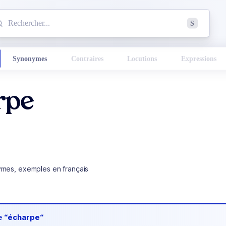
mmencez à chercher un mot dans le dictionnaire :
S
esults found.
Synonymes
Contraires
Locutions
Expressions
rpe
ymes, exemples en français
de
“écharpe“