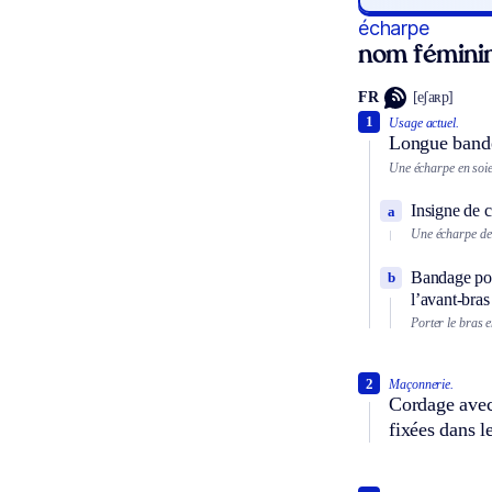
écharpe
nom fémini
FR
[eʃaʀp]
1
Usage actuel.
Longue bande 
Une écharpe en soie
Insigne de c
a
Une écharpe de 
Bandage port
b
l’avant-bras
Porter le bras 
2
Maçonnerie.
Cordage avec 
fixées dans 