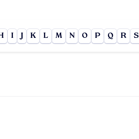
H
I
J
K
L
M
N
O
P
Q
R
S