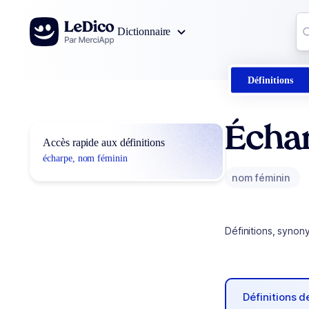
Aller au contenu
Co
Dictionnaire
0
r
Définitions
Écha
Accès rapide aux définitions
écharpe, nom féminin
nom féminin
Définitions, synon
Définitions 