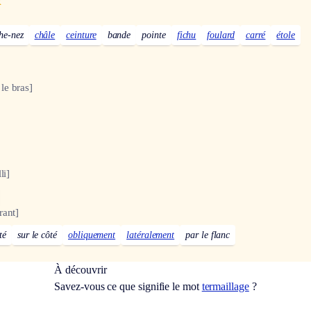
x
he-nez
châle
ceinture
bande
pointe
fichu
foulard
carré
étole
le bras]
li]
rant]
té
sur le côté
obliquement
latéralement
par le flanc
À découvrir
Savez-vous ce que signifie le mot
termaillage
?