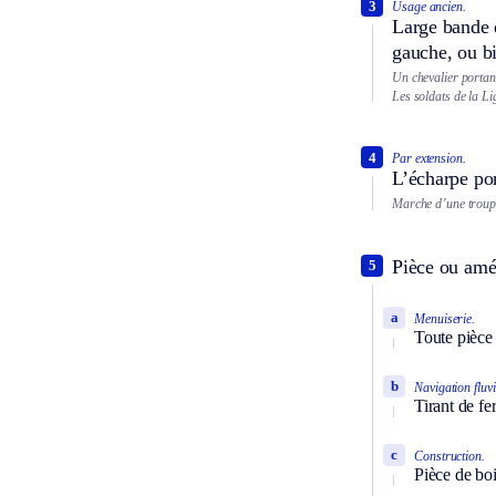
3
Usage ancien.
Large bande d
gauche, ou bi
Un chevalier portan
Les soldats de la L
4
Par extension.
L’écharpe po
Marche d’une troup
Pièce ou amé
5
a
Menuiserie.
Toute pièce
b
Navigation fluvi
Tirant de fe
c
Construction.
Pièce de boi