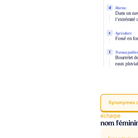
d
Marine.
Dans un nav
l’extrémité 
e
Agriculture.
Fossé en for
f
Travaux publics
Bourrelet de
eaux pluvial
Synonymes 
écharpe
nom fémini