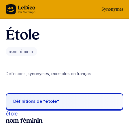
Aller au contenu
Synonymes
Étole
nom féminin
Définitions, synonymes, exemples en français
Définitions de
“étole“
étole
nom féminin