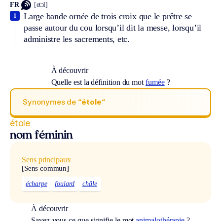
FR
[etɔl]
Large bande ornée de trois croix que le prêtre se
1
passe autour du cou lorsqu’il dit la messe, lorsqu’il
administre les sacrements, etc.
À découvrir
Quelle est la définition du mot
fumée
?
Synonymes de
“étole“
étole
nom féminin
Sens principaux
[Sens commun]
écharpe
foulard
châle
À découvrir
Savez-vous ce que signifie le mot
animalothérapie
?