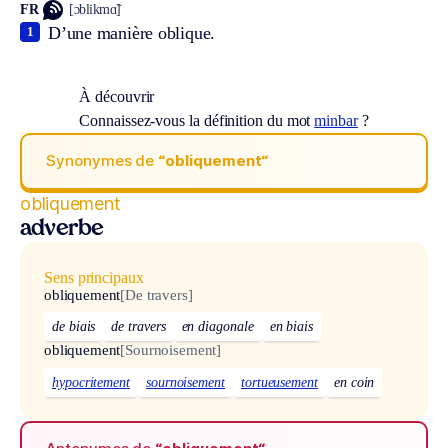
FR
[ɔblikmɑ̃]
D’une manière oblique.
1
À découvrir
Connaissez-vous la définition du mot
minbar
?
Synonymes de
“obliquement“
obliquement
adverbe
Sens principaux
obliquement
[De travers]
de biais
de travers
en diagonale
en biais
obliquement
[Sournoisement]
hypocritement
sournoisement
tortueusement
en coin