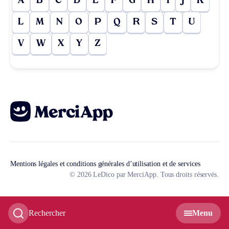
A
B
C
D
E
F
G
H
I
J
K
L
M
N
O
P
Q
R
S
T
U
V
W
X
Y
Z
Mentions légales et conditions générales d’utilisation et de services
© 2026 LeDico par MerciApp. Tous droits réservés.
Rechercher
Menu