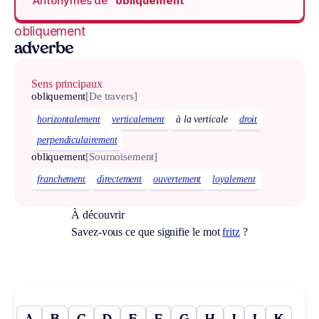
Antonymes de
“obliquement“
obliquement
adverbe
Sens principaux
obliquement
[De travers]
horizontalement
verticalement
à la verticale
droit
perpendiculairement
obliquement
[Sournoisement]
franchement
directement
ouvertement
loyalement
À découvrir
Savez-vous ce que signifie le mot
fritz
?