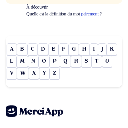
À découvrir
Quelle est la définition du mot
pairement
?
A
B
C
D
E
F
G
H
I
J
K
L
M
N
O
P
Q
R
S
T
U
V
W
X
Y
Z