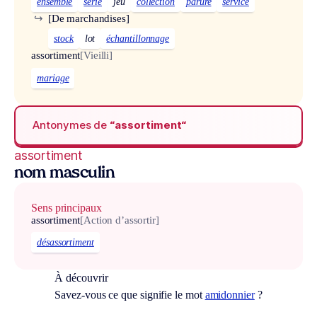
ensemble
série
jeu
collection
parure
service
↪
[De marchandises]
stock
lot
échantillonnage
assortiment
[Vieilli]
mariage
Antonymes de
“assortiment“
assortiment
nom masculin
Sens principaux
assortiment
[Action d’assortir]
désassortiment
À découvrir
Savez-vous ce que signifie le mot
amidonnier
?