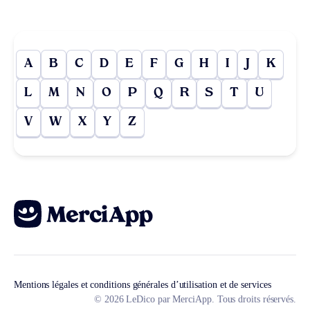
A
B
C
D
E
F
G
H
I
J
K
L
M
N
O
P
Q
R
S
T
U
V
W
X
Y
Z
Mentions légales et conditions générales d’utilisation et de services
© 2026 LeDico par MerciApp. Tous droits réservés.