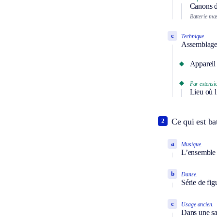
Canons di
Batterie ma
c
Technique.
Assemblage d
Appareil 
Par extensi
Lieu où l’
Ce qui est ba
2
a
Musique.
L’ensemble d
b
Danse.
Série de fig
c
Usage ancien.
Dans une sal