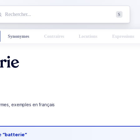
mmencez à chercher un mot dans le dictionnaire :
S
esults found.
Synonymes
Contraires
Locutions
Expressions
rie
ymes, exemples en français
de
“batterie“