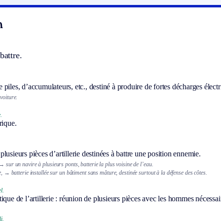
n
battre.
piles, d’accumulateurs, etc., destiné à produire de fortes décharges électr
voiture.
.
rique.
.
lusieurs pièces d’artillerie destinées à battre une position ennemie.
→ sur un navire à plusieurs ponts, batterie la plus voisine de l’eau.
e,
→ batterie installée sur un bâtiment sans mâture, destinée surtout à la défense des côtes.
l.
tique de l’artillerie : réunion de plusieurs pièces avec les hommes nécessair
i.