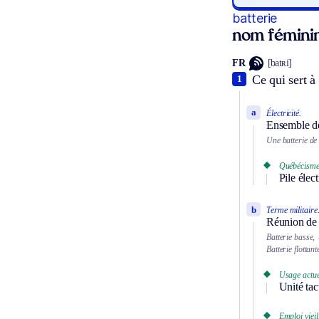
batterie
nom fémini
FR
[batʀi]
Ce qui sert à 
1
a
Électricité.
Ensemble de 
Une batterie de 
Québécisme
Pile élect
b
Terme militaire
Réunion de p
Batterie basse,
Batterie flottant
Usage actue
Unité tac
Emploi vieill