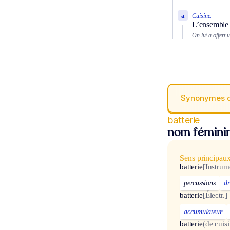
a
Cuisine.
L’ensemble d
On lui a offert 
Synonymes 
batterie
nom fémini
Sens principau
batterie
[Instrum
percussions
d
batterie
[Électr.]
accumulateur
batterie
(de cuis