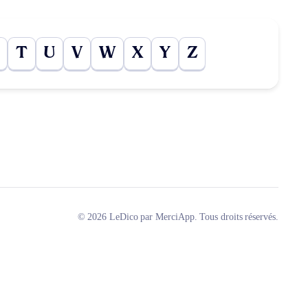
T
U
V
W
X
Y
Z
© 2026 LeDico par MerciApp. Tous droits réservés.