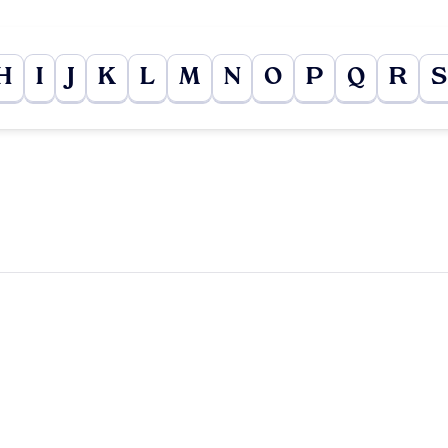
H
I
J
K
L
M
N
O
P
Q
R
S