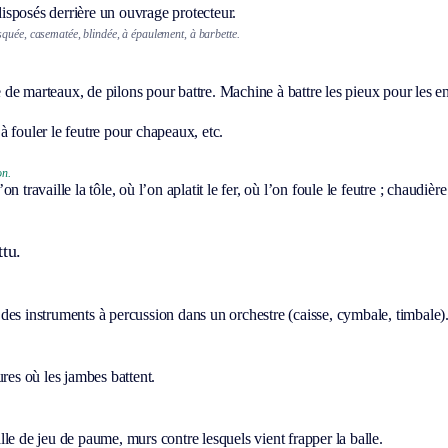
sposés derrière un ouvrage protecteur.
squée, casematée, blindée, à épaulement, à barbette.
e marteaux, de pilons pour battre. Machine à battre les pieux pour les e
à fouler le feutre pour chapeaux, etc.
on.
on travaille la tôle, où l’on aplatit le fer, où l’on foule le feutre ; chaudièr
ttu.
es instruments à percussion dans un orchestre (caisse, cymbale, timbale)
ures où les jambes battent.
le de jeu de paume, murs contre lesquels vient frapper la balle.