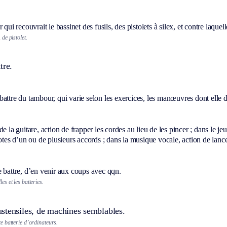
 qui recouvrait le bassinet des fusils, des pistolets à silex, et contre laquell
, de pistolet.
tre.
attre du tambour, qui varie selon les exercices, les manœuvres dont elle donn
de la guitare, action de frapper les cordes au lieu de les pincer ; dans le j
notes d’un ou de plusieurs accords ; dans la musique vocale, action de lance
 battre, d’en venir aux coups avec qqn.
les et les batteries.
stensiles, de machines semblables.
 batterie d’ordinateurs.