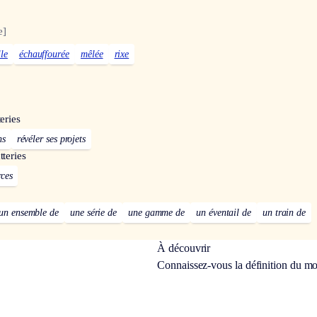
e]
lle
échauffourée
mêlée
rixe
eries
ns
révéler ses projets
tteries
rces
un ensemble de
une série de
une gamme de
un éventail de
un train de
À découvrir
Connaissez-vous la définition du m