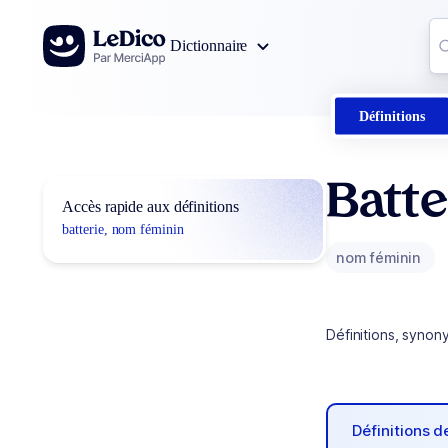
Aller au contenu
Co
Dictionnaire
0
r
Définitions
Batte
Accès rapide aux définitions
batterie, nom féminin
nom féminin
Définitions, synon
Définitions 