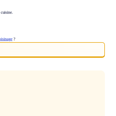
 cuisine.
oisinage
?