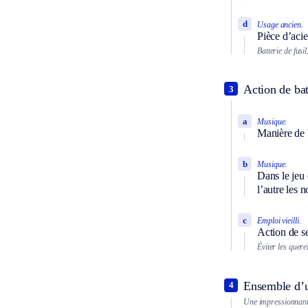
d
Usage ancien.
Pièce d’acier
Batterie de fusil
Action de bat
3
a
Musique.
Manière de b
b
Musique.
Dans le jeu 
l’autre les 
c
Emploi vieilli.
Action de se
Éviter les querel
Ensemble d’u
4
Une impressionnante