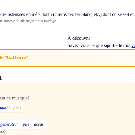
es ustensiles en métal battu (cuivre, fer, fer-blanc, etc.) dont on se sert en
une batterie de cuisine pour son mariage.
À découvrir
Savez-vous ce que signifie le mot
v
de
“batterie“
n
x
ent de musique]
rums
[Anglic.]
générateur
pile
accus
ine)