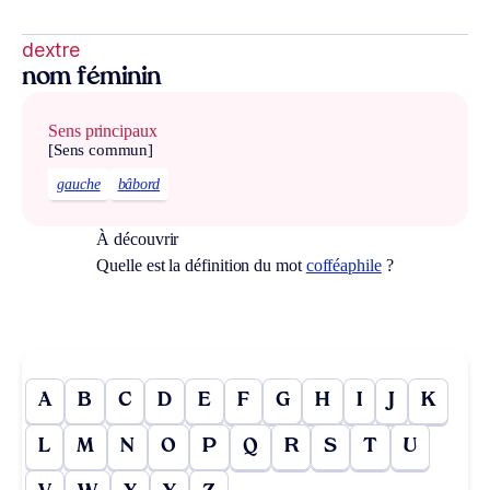
dextre
nom féminin
Sens principaux
[Sens commun]
gauche
bâbord
À découvrir
Quelle est la définition du mot
cofféaphile
?
A
B
C
D
E
F
G
H
I
J
K
L
M
N
O
P
Q
R
S
T
U