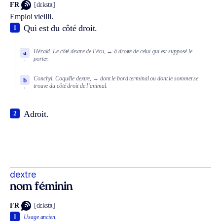
FR
[dɛkstʀ]
Emploi vieilli.
Qui est du côté droit.
1
Hérald.
Le côté dextre de l’écu,
→ à droite de celui qui est supposé le
a
porter.
Conchyl.
Coquille dextre,
→ dont le bord terminal ou dont le sommet se
b
trouve du côté droit de l’animal.
Adroit.
2
dextre
nom féminin
FR
[dɛkstʀ]
1
Usage ancien.