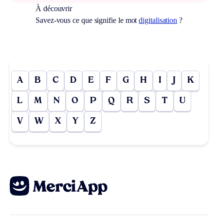
À découvrir
Savez-vous ce que signifie le mot
digitalisation
?
A
B
C
D
E
F
G
H
I
J
K
L
M
N
O
P
Q
R
S
T
U
V
W
X
Y
Z