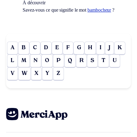
À découvrir
Savez-vous ce que signifie le mot
bambocheur
?
A
B
C
D
E
F
G
H
I
J
K
L
M
N
O
P
Q
R
S
T
U
V
W
X
Y
Z