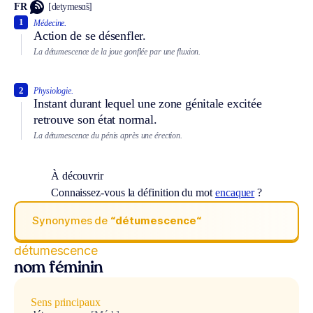
FR
[detymesɑ̃s]
1
Médecine.
Action de se désenfler.
La détumescence de la joue gonflée par une fluxion.
2
Physiologie.
Instant durant lequel une zone génitale excitée
retrouve son état normal.
La détumescence du pénis après une érection.
À découvrir
Connaissez-vous la définition du mot
encaquer
?
Synonymes de
“détumescence“
détumescence
nom féminin
Sens principaux