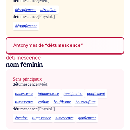
détumescence
[Méd.]
désenflement
désenflure
détumescence
[Physiol.]
dégonflement
Antonymes de
“détumescence“
détumescence
nom féminin
Sens principaux
détumescence
[Méd.]
tumescence
intumescence
tuméfaction
gonflement
turgescence
enflure
bouffissure
boursouflure
détumescence
[Physiol.]
érection
turgescence
tumescence
gonflement