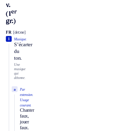
v.
er
(1
gr.)
FR
[detɔne]
1
Musique.
S’écarter
du
ton.
Une
musique
qui
détonne.
a
Par
extension.
Usage
courant.
Chanter
faux,
jouer
faux.