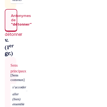
Antonymes
de
“détonner“
détonner
v.
er
(1
gr.)
Sens
principaux
[Sens
commun]
s’accorder
aller
(bien)
ensemble