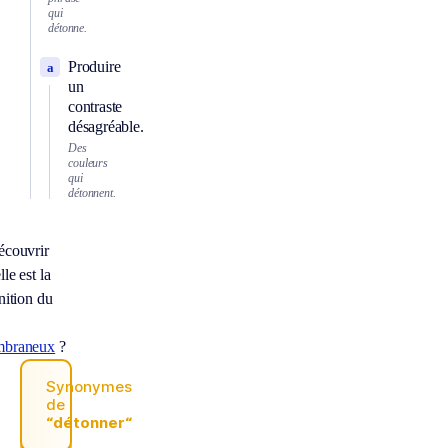
qui
détonne.
Produire
a
un
contraste
désagréable.
Des
couleurs
qui
détonnent.
écouvrir
le est la
nition du
braneux
?
Synonymes
de
“détonner“