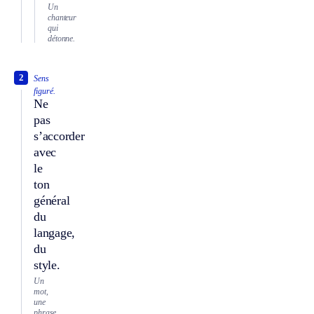
Un
chanteur
qui
détonne.
2
Sens
figuré.
Ne
pas
s’accorder
avec
le
ton
général
du
langage,
du
style.
Un
mot,
une
phrase