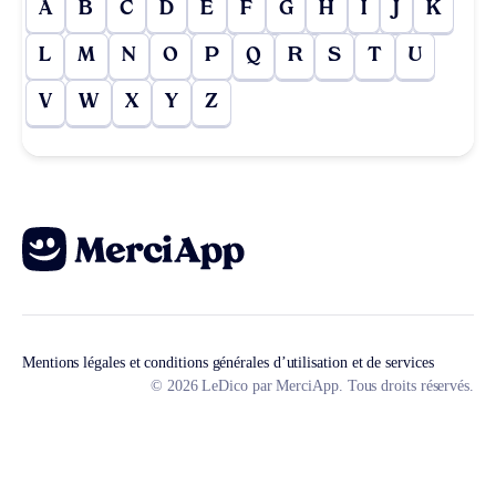
A
B
C
D
E
F
G
H
I
J
K
L
M
N
O
P
Q
R
S
T
U
V
W
X
Y
Z
Mentions légales et conditions générales d’utilisation et de services
© 2026 LeDico par MerciApp. Tous droits réservés.