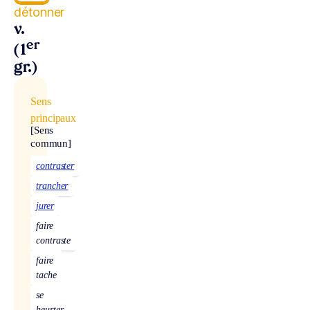
détonner
v.
er
(1
gr.)
Sens
principaux
[Sens
commun]
contraster
trancher
jurer
faire
contraste
faire
tache
se
heurter