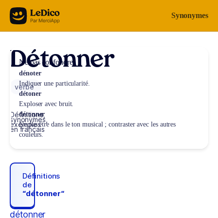
Aller au contenu
Synonymes
Détonner
Ne pas confondre
dénoter
Indiquer une particularité.
verbe
détoner
Exploser avec bruit.
Définitions,
détonner
synonymes,
exemples
Ne pas être dans le ton musical ; contraster avec les autres
en français
couleurs.
Définitions
de
“détonner“
détonner