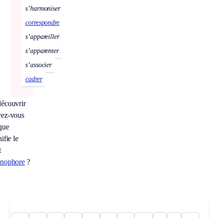
s’harmoniser
correspondre
s’appareiller
s’apparenter
s’associer
cadrer
écouvrir
ez-vous
que
ifie le
t
nophore
?