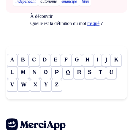
indépendant
autonome
émancipé
libre
À découvrir
Quelle est la définition du mot
maqué
?
A
B
C
D
E
F
G
H
I
J
K
L
M
N
O
P
Q
R
S
T
U
V
W
X
Y
Z