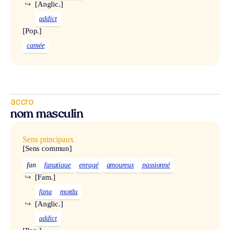
↪
[Anglic.]
addict
[Pop.]
camée
accro
nom masculin
Sens principaux
[Sens commun]
fan
fanatique
enragé
amoureux
passionné
↪
[Fam.]
fana
mordu
↪
[Anglic.]
addict