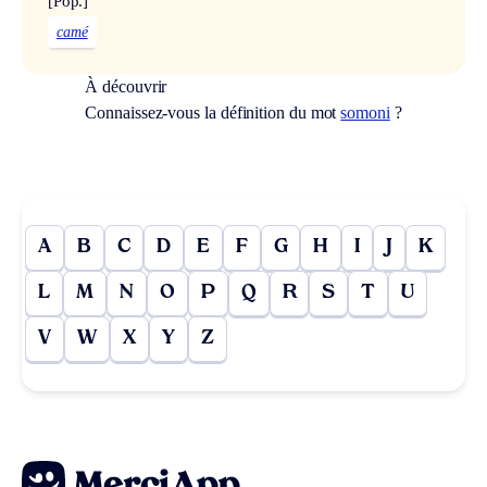
[Pop.]
camé
À découvrir
Connaissez-vous la définition du mot
somoni
?
A
B
C
D
E
F
G
H
I
J
K
L
M
N
O
P
Q
R
S
T
U
V
W
X
Y
Z