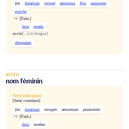
fan
fanatique
enragé
amoureux
féru
passionné
entiché
↪
[Fam.]
fana
mordu
accro
[...à la drogue]
dépendant
accro
nom féminin
Sens principaux
[Sens commun]
fan
fanatique
enragée
amoureuse
passionnée
↪
[Fam.]
fana
mordue