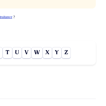
traitance
?
T
U
V
W
X
Y
Z