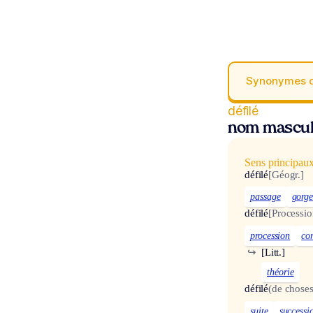
Synonymes 
défilé
nom mascul
Sens principau
défilé
[Géogr.]
passage
gorg
défilé
[Processio
procession
co
↪
[Litt.]
théorie
défilé
(de choses
suite
successi