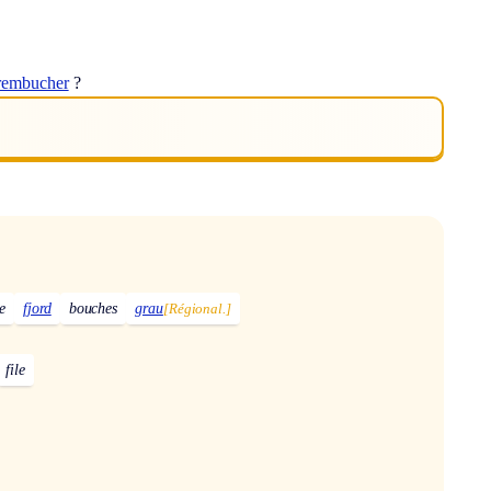
rembucher
?
e
fjord
bouches
grau
[Régional.]
file