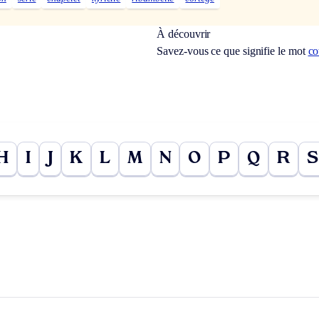
À découvrir
Savez-vous ce que signifie le mot
co
H
I
J
K
L
M
N
O
P
Q
R
S