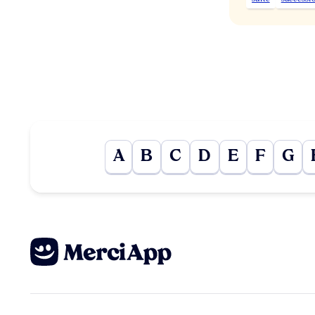
A
B
C
D
E
F
G