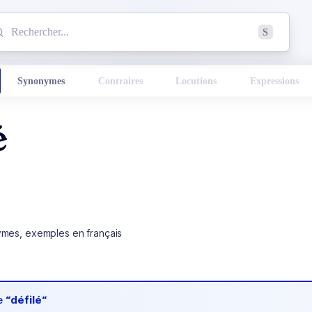
mmencez à chercher un mot dans le dictionnaire :
S
esults found.
Synonymes
Contraires
Locutions
Expressions
é
ymes, exemples en français
de
“défilé“