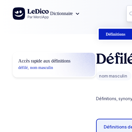
Aller au contenu
Co
Dictionnaire
0
r
Définitions
Défil
Accès rapide aux définitions
défilé, nom masculin
nom masculin
Définitions, synon
Définitions 