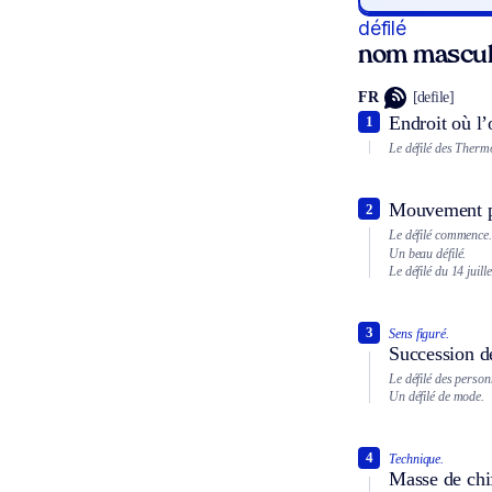
défilé
nom mascul
FR
[defile]
Endroit où l’
1
Le défilé des Therm
Mouvement pa
2
Le défilé commence.
Un beau défilé.
Le défilé du 14 juille
3
Sens figuré.
Succession d
Le défilé des personn
Un défilé de mode.
4
Technique.
Masse de chif