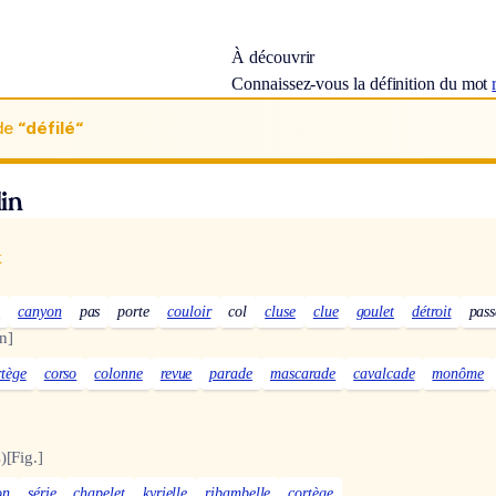
À découvrir
Connaissez-vous la définition du mot
de
“défilé“
in
x
e
canyon
pas
porte
couloir
col
cluse
clue
goulet
détroit
pass
n]
rtège
corso
colonne
revue
parade
mascarade
cavalcade
monôme
)
[Fig.]
on
série
chapelet
kyrielle
ribambelle
cortège