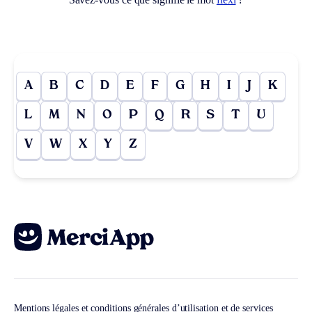
A
B
C
D
E
F
G
H
I
J
K
L
M
N
O
P
Q
R
S
T
U
V
W
X
Y
Z
Mentions légales et conditions générales d’utilisation et de services