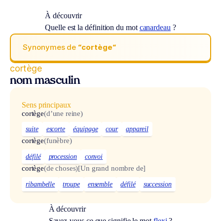
À découvrir
Quelle est la définition du mot
canardeau
?
Synonymes de
“cortège“
cortège
nom masculin
Sens principaux
cortège
(d’une reine)
suite
escorte
équipage
cour
appareil
cortège
(funèbre)
défilé
procession
convoi
cortège
(de choses)
[Un grand nombre de]
ribambelle
troupe
ensemble
défilé
succession
À découvrir
Savez-vous ce que signifie le mot
flexi
?