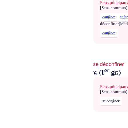
Sens principau
[Sens commun]
confiner
enfe
déconfiner
[Méd
confiner
se déconfiner
er
v. (1
gr.)
Sens principau
[Sens commun]
se confiner