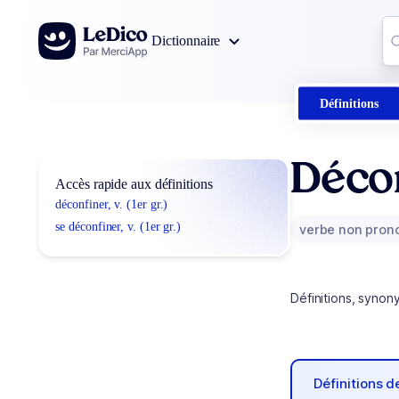
Aller au contenu
Co
Dictionnaire
0
r
Définitions
Déco
Accès rapide aux définitions
déconfiner, v. (1er gr.)
se déconfiner, v. (1er gr.)
verbe non pron
Définitions, synon
Définitions 