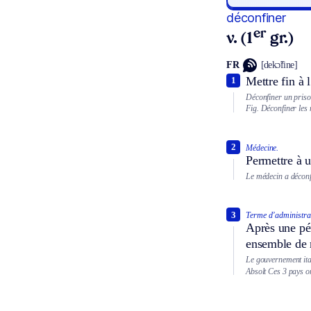
déconfiner
er
v. (1
gr.)
FR
[dekɔ̃fine]
Mettre fin à
1
Déconfiner un priso
Fig.
Déconfiner les
2
Médecine.
Permettre à 
Le médecin a déconfi
3
Terme d’administra
Après une pér
ensemble de m
Le gouvernement ital
Absolt
Ces 3 pays o