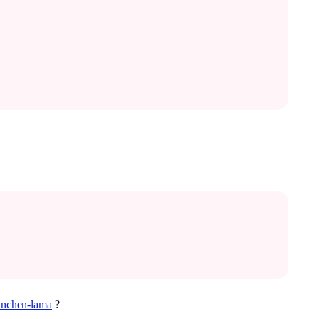
anchen-lama
?