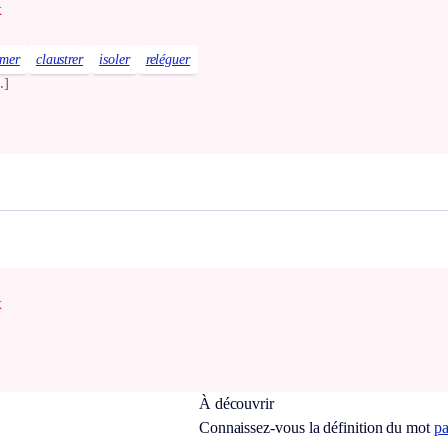
x
rmer
claustrer
isoler
reléguer
.]
x
À découvrir
Connaissez-vous la définition du mot
p