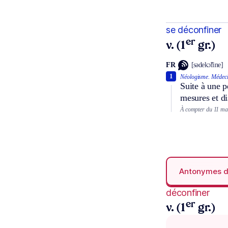
se déconfiner
er
v. (1
gr.)
FR
[sədekɔ̃fine]
1
Néologisme.
Médeci
Suite à une p
mesures et dis
À compter du 11 mai
Antonymes 
déconfiner
er
v. (1
gr.)