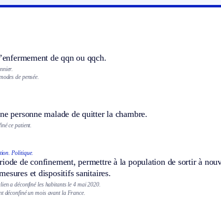
 l’enfermement de qqn ou qqch.
nnier.
 modes de pensée.
une personne malade de quitter la chambre.
né ce patient.
tion.
Politique.
iode de confinement, permettre à la population de sortir à nouv
esures et dispositifs sanitaires.
ien a déconfiné les habitants le 4 mai 2020.
nt déconfiné un mois avant la France.