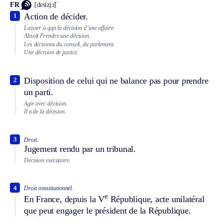
FR
[desizjɔ̃]
Action de décider.
1
Laisser à qqn la décision d’une affaire.
Absolt
Prendre une décision.
Les décisions du conseil, du parlement.
Une décision de justice.
Disposition de celui qui ne balance pas pour prendre
2
un parti.
Agir avec décision.
Il a de la décision.
3
Droit.
Jugement rendu par un tribunal.
Décision exécutoire.
4
Droit constitutionnel.
e
En France, depuis la V
République, acte unilatéral
que peut engager le président de la République.