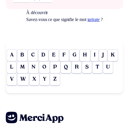
À découvrir
Savez-vous ce que signifie le mot
tartrate
?
A
B
C
D
E
F
G
H
I
J
K
L
M
N
O
P
Q
R
S
T
U
V
W
X
Y
Z