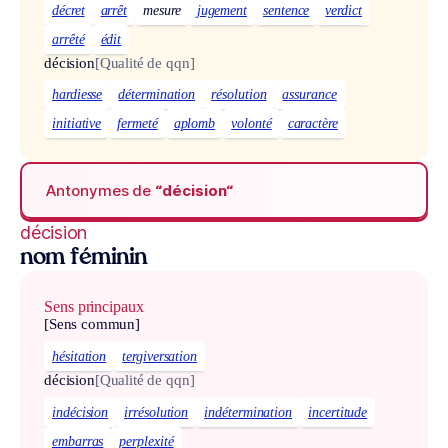
décret
arrêt
mesure
jugement
sentence
verdict
arrêté
édit
décision
[Qualité de qqn]
hardiesse
détermination
résolution
assurance
initiative
fermeté
aplomb
volonté
caractère
Antonymes de
“décision“
décision
nom féminin
Sens principaux
[Sens commun]
hésitation
tergiversation
décision
[Qualité de qqn]
indécision
irrésolution
indétermination
incertitude
embarras
perplexité