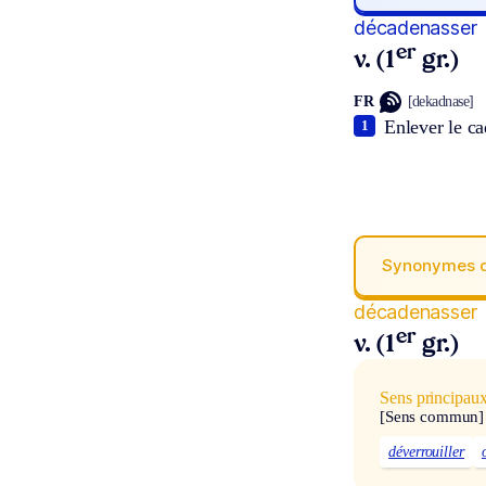
décadenasser
er
v. (1
gr.)
FR
[dekadnase]
Enlever le ca
1
Synonymes 
décadenasser
er
v. (1
gr.)
Sens principau
[Sens commun]
déverrouiller