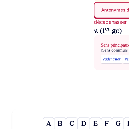
Antonymes 
décadenasser
er
v. (1
gr.)
Sens principau
[Sens commun]
cadenasser
ve
A
B
C
D
E
F
G