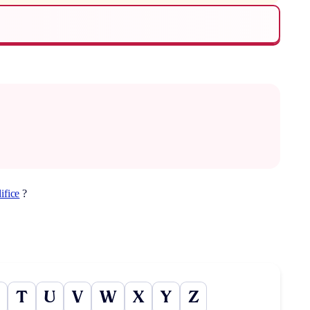
ifice
?
T
U
V
W
X
Y
Z