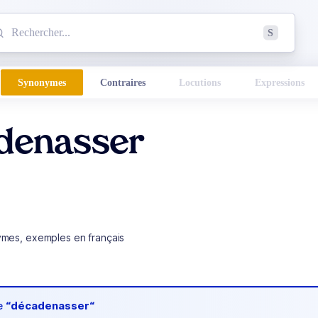
mmencez à chercher un mot dans le dictionnaire :
S
esults found.
Synonymes
Contraires
Locutions
Expressions
denasser
ymes, exemples en français
de
“décadenasser“