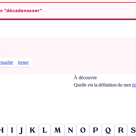
de
“décadenasser“
x
rrouiller
fermer
À découvrir
Quelle est la définition du mot
éd
H
I
J
K
L
M
N
O
P
Q
R
S