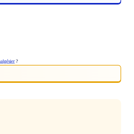
algésier
?