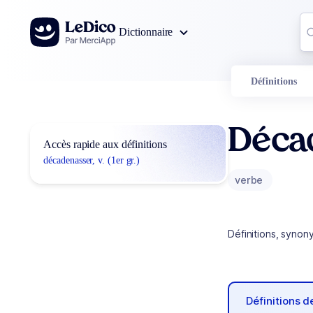
Aller au contenu
Co
Dictionnaire
0
r
Définitions
Déca
Accès rapide aux définitions
décadenasser, v. (1er gr.)
verbe
Définitions, synon
Définitions 