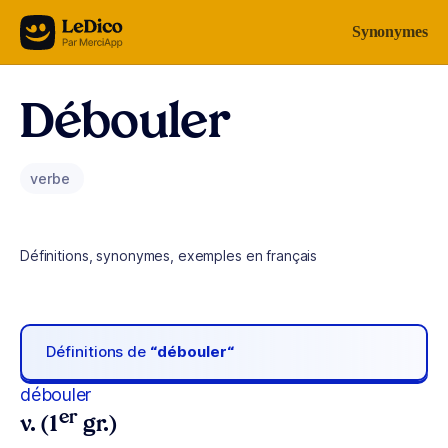
Aller au contenu
Synonymes
Débouler
verbe
Définitions, synonymes, exemples en français
Définitions de
“débouler“
débouler
er
v. (1
gr.)