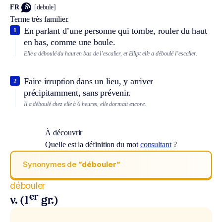
FR
[debule]
Terme très familier.
En parlant d’une personne qui tombe, rouler du haut
1
en bas, comme une boule.
Elle a déboulé du haut en bas de l’escalier, et
Ellipt
elle a déboulé l’escalier.
Faire irruption dans un lieu, y arriver
2
précipitamment, sans prévenir.
Il a déboulé chez elle à 6 heures, elle dormait encore.
À découvrir
Quelle est la définition du mot
consultant
?
Synonymes de
“débouler“
débouler
er
v. (1
gr.)