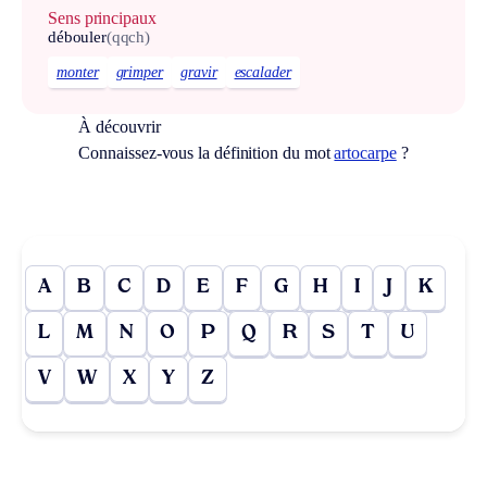
Sens principaux
débouler
(qqch)
monter
grimper
gravir
escalader
À découvrir
Connaissez-vous la définition du mot
artocarpe
?
A
B
C
D
E
F
G
H
I
J
K
L
M
N
O
P
Q
R
S
T
U
V
W
X
Y
Z