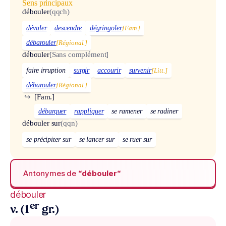
Sens principaux
débouler
(qqch)
dévaler
descendre
dégringoler
[Fam.]
débarouler
[Régional.]
débouler
[Sans complément]
faire irruption
surgir
accourir
survenir
[Litt.]
débarouler
[Régional.]
↪
[Fam.]
débarquer
rappliquer
se ramener
se radiner
débouler sur
(qqn)
se précipiter sur
se lancer sur
se ruer sur
Antonymes de
“débouler“
débouler
er
v. (1
gr.)