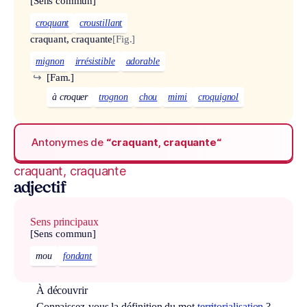
[Sens commun]
croquant
croustillant
craquant, craquante
[Fig.]
mignon
irrésistible
adorable
↪
[Fam.]
à croquer
trognon
chou
mimi
croquignol
Antonymes de
“craquant, craquante“
craquant, craquante
adjectif
Sens principaux
[Sens commun]
mou
fondant
À découvrir
Connaissez-vous la définition du mot
territorialisation
?