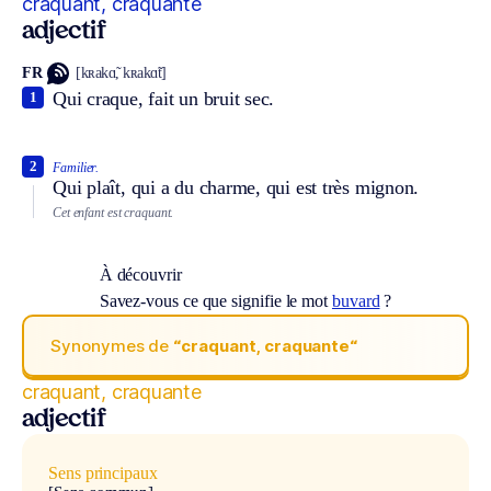
craquant, craquante
adjectif
FR
[kʀakɑ̃, kʀakɑ̃t]
Qui craque, fait un bruit sec.
1
2
Familier.
Qui plaît, qui a du charme, qui est très mignon.
Cet enfant est craquant.
À découvrir
Savez-vous ce que signifie le mot
buvard
?
Synonymes de
“craquant, craquante“
craquant, craquante
adjectif
Sens principaux