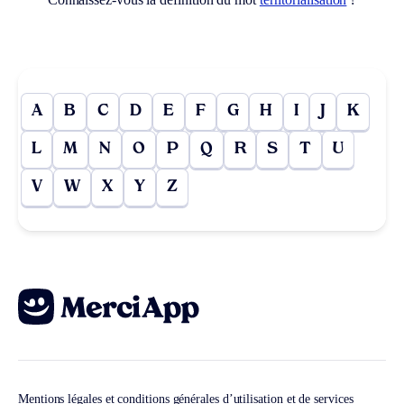
A
B
C
D
E
F
G
H
I
J
K
L
M
N
O
P
Q
R
S
T
U
V
W
X
Y
Z
Mentions légales et conditions générales d’utilisation et de services