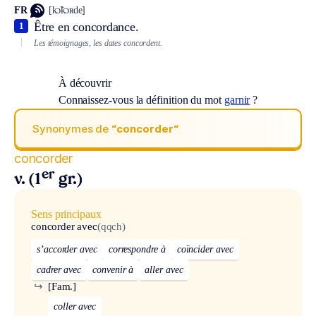
FR
[kɔ̃kɔʀde]
Être en concordance.
1
Les témoignages, les dates concordent.
À découvrir
Connaissez-vous la définition du mot
garnir
?
Synonymes de
“concorder“
concorder
er
v. (1
gr.)
Sens principaux
concorder avec
(qqch)
s’accorder avec
correspondre à
coïncider avec
cadrer avec
convenir à
aller avec
↪
[Fam.]
coller avec