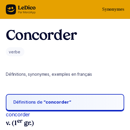
Aller au contenu
Synonymes
Concorder
verbe
Définitions, synonymes, exemples en français
Définitions de
“concorder“
concorder
er
v. (1
gr.)