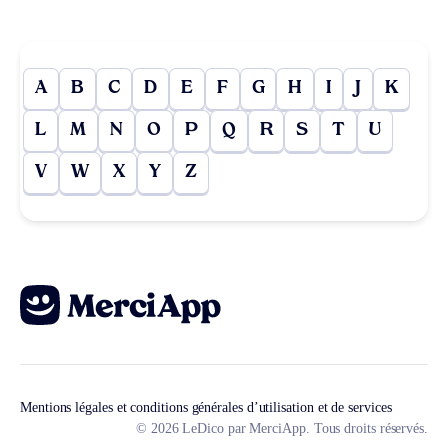
A
B
C
D
E
F
G
H
I
J
K
L
M
N
O
P
Q
R
S
T
U
V
W
X
Y
Z
Mentions légales et conditions générales d’utilisation et de services
© 2026 LeDico par MerciApp. Tous droits réservés.